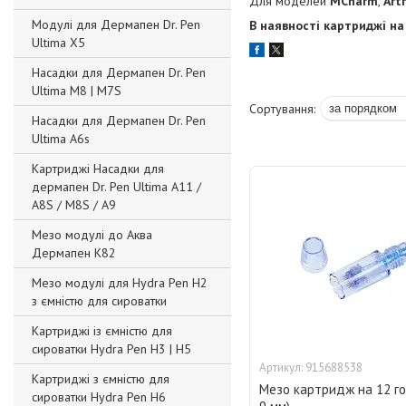
Для моделей
MCharm
,
Art
Модулі для Дермапен Dr. Pen
В наявності картриджі на 
Ultima X5
Насадки для Дермапен Dr. Pen
Ultima M8 | M7S
Насадки для Дермапен Dr. Pen
Ultima A6s
Картриджі Насадки для
дермапен Dr. Pen Ultima A11 /
A8S / M8S / A9
Мезо модулі до Аква
Дермапен К82
Мезо модулі для Hydra Pen Н2
з ємністю для сироватки
Картриджі із ємністю для
сироватки Hydra Pen H3 | H5
915688538
Картриджі з ємністю для
Мезо картридж на 12 го
сироватки Hydra Pen H6