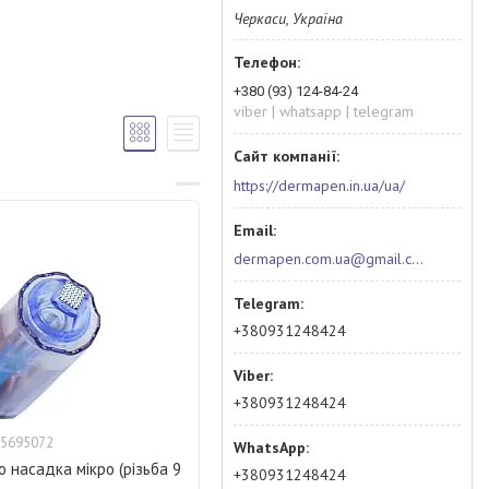
Черкаси, Україна
+380 (93) 124-84-24
viber | whatsapp | telegram
https://dermapen.in.ua/ua/
dermapen.com.ua@gmail.com
+380931248424
+380931248424
5695072
 насадка мікро (різьба 9
+380931248424