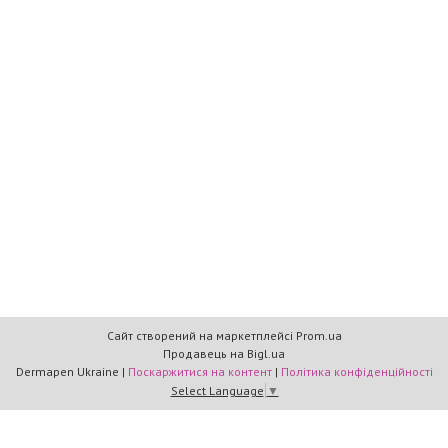
Сайт створений на маркетплейсі
Prom.ua
Продавець на Bigl.ua
Dermapen Ukraine |
Поскаржитися на контент
|
Політика конфіденційності
Select Language
▼