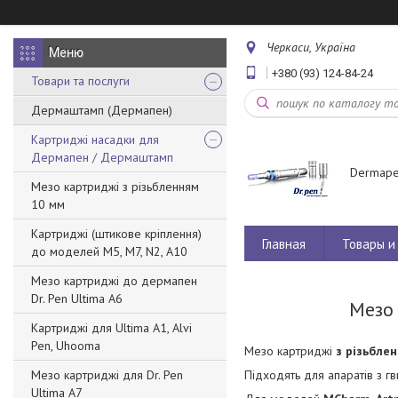
Черкаси, Україна
+380 (93) 124-84-24
Товари та послуги
Дермаштамп (Дермапен)
Картриджі насадки для
Дермапен / Дермаштамп
Dermape
Мезо картриджі з різьбленням
10 мм
Картриджі (штикове кріплення)
Главная
Товары и 
до моделей M5, M7, N2, A10
Мезо картриджі до дермапен
Dr. Pen Ultima A6
Мезо 
Картриджі для Ultima A1, Alvi
Pen, Uhooma
Мезо картриджі
з різьбле
Мезо картриджі для Dr. Pen
Підходять для апаратів з г
Ultima A7