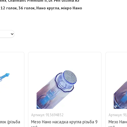
mex
,
Charmant Premium II, Dr. Pen Ultima A3
12 голок, 36 голок, Нано кругла, мікро Нано
915694852
91
лок (різьба
Мезо Нано насадка кругла різьба 9
Мезо Нано