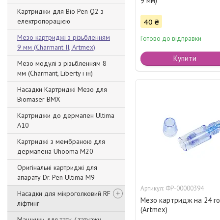
9 мм)
Картриджи для Bio Pen Q2 з
електропорацією
40 ₴
Мезо картриджі з різьбленням
Готово до відправки
9 мм (Charmant II, Artmex)
Купити
Мезо модулі з різьбленням 8
мм (Charmant, Liberty і ін)
Насадки Картриджі Мезо для
Biomaser BMX
Картриджи до дермапен Ultima
A10
Картриджі з мембраною для
дермапена Uhooma M20
Оригінальні картриджі для
апарату Dr. Pen Ultima M9
ФР-00000394
Насадки для мікроголковий RF
Мезо картридж на 24 г
ліфтинг
(Artmex)
Машинки для тату / татуажу