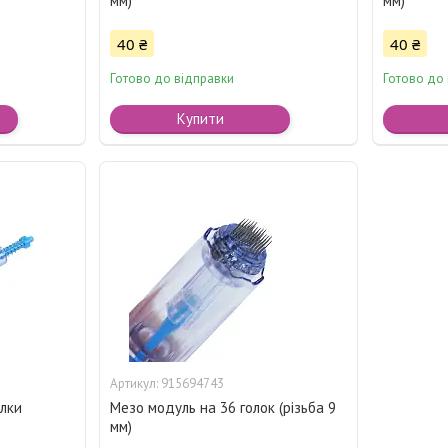
мм)
мм)
40 ₴
40 ₴
Готово до відправки
Готово до
Купити
915694743
олки
Мезо модуль на 36 голок (різьба 9
мм)