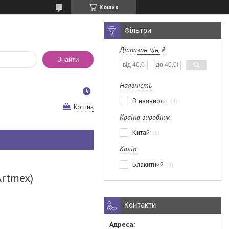
Кошик
Фільтри
Діапазон цін, ₴
Знайти
Наявність
В наявності
4
Кошик
Країна виробник
Китай
5
Колір
Блакитний
3
Artmex)
Контакти