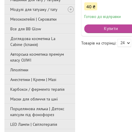
40 ₴
Модулі для татуажу / тату
Готово до відправки
Мезококтейлі | Сироватки
Купити
Все для BB Glow
Доглядова косметика La
Cabine (Іспанія)
Авторська косметика преміум
класу OJIWI
Ліполітики
Анестетики | Креми | Мазі
Карбокси / ферменто терапія
Маски для обличчя та шиї
Порцелянова лялька | Детокс
капсули під фонофорез
LED Лампи | Світлотерапія