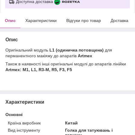
Доступна доставка
Опис
Характеристики
Відгуки про товар
Доставка
Опис
Оригінальний модуль
L1 (одиничка потовщена)
для
перманентного макіяжу до апаратів
Artmex
Також в наявності інші оригінальні модулі до апаратів лінійки
Artmex: M1, L1, R3-M, R5, F3, F5
Характеристики
Основні
Країна виробник
Китай
Вид інструменту
Голка для татуювань і
татуажу