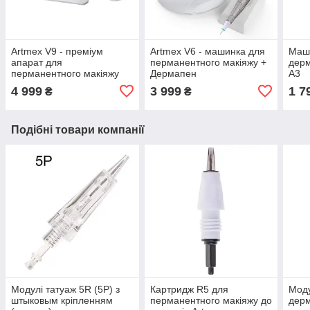
Artmex V9 - преміум
Artmex V6 - машинка для
Маши
апарат для
перманентного макіяжу +
дерм
перманентного макіяжу
Дермапен
А3
4 999
3 999
1 7
₴
₴
Подібні товари компанії
Модулі татуаж 5R (5Р) з
Картридж R5 для
Моду
штыковым кріпленням
перманентного макіяжу до
дерм