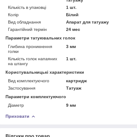
Кількість в упаковці
1 шт.
Колір
Білий
Вид обладнання
Апарат для татуажу
Гарантійний термін
24 мес
Параметри татуювальних голок
Глибина проникнення
3 мм
голки
Кількість голок напаяних
1 шт.
на штангу
Користувальницькі характеристики
Вид комплектуючого
картридж
Застосування
Татуаж
Параметри комплектуючого
Діаметр
9 мм
Приховати
Відгуки про товар