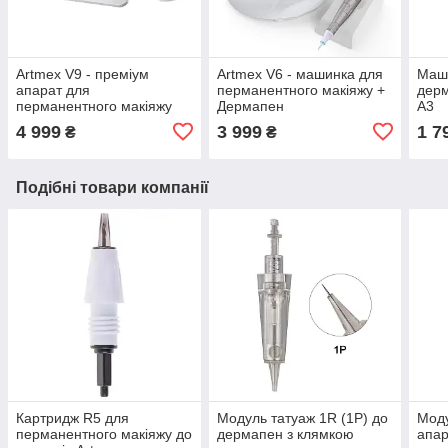
Artmex V9 - преміум
Artmex V6 - машинка для
Маши
апарат для
перманентного макіяжу +
дерм
перманентного макіяжу
Дермапен
А3
4 999
3 999
1 7
₴
₴
Подібні товари компанії
Картридж R5 для
Модуль татуаж 1R (1P) до
Моду
перманентного макіяжу до
дермапен з клямкою
апар