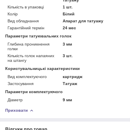
Кількість в упаковці
1 шт.
Колір
Білий
Вид обладнання
Апарат для татуажу
Гарантійний термін
24 мес
Параметри татуювальних голок
Глибина проникнення
3 мм
голки
Кількість голок напаяних
3 шт.
на штангу
Користувальницькі характеристики
Вид комплектуючого
картридж
Застосування
Татуаж
Параметри комплектуючого
Діаметр
9 мм
Приховати
Відгуки про товар