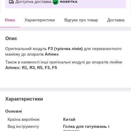
Доступна доставка
Опис
Характеристики
Відгуки про товар
Доставка
Опис
Оригінальний модуль
F3 (трієчка лінія)
для перманентного
макіяжу до апаратів
Artmex
Також в наявності інші оригінальні модулі до апаратів лінійки
Artmex: R1, R3, R5, F3, F5
Характеристики
Основні
Країна виробник
Китай
Вид інструменту
Голка для татуювань і
татуажу