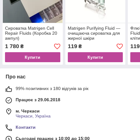
Сироватка Matrigen Cell
Matrigen Purifying Fluid —
Флюї
Repair Fluids (Коробка 20
очищаюча сироватка для
Flui
ампул)
жирної шкіри
кліт
1 780
119
119
₴
₴
Купити
Купити
Про нас
99% позитивних з 180 відгуків за рік
Працює з 29.06.2018
м. Черкаси
Черкаси, Україна
Контакти
Сьогодні працює з 10:00 до 15:00