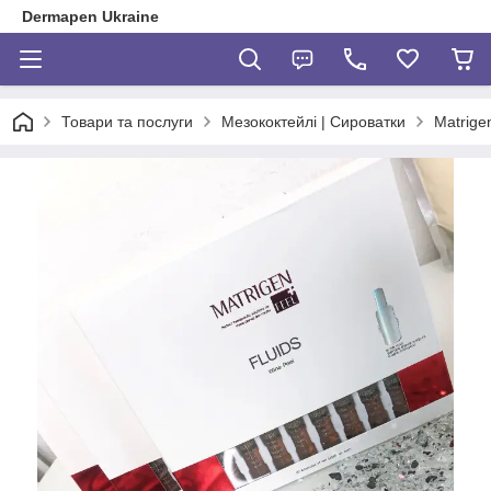
Dermapen Ukraine
Товари та послуги
Мезококтейлі | Сироватки
Matrigen