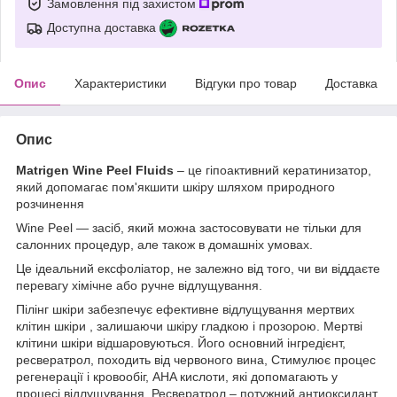
Замовлення під захистом
Доступна доставка
Опис
Характеристики
Відгуки про товар
Доставка
Опис
Matrigen Wine Peel Fluids
– це гіпоактивний кератинизатор,
який допомагає пом'якшити шкіру шляхом природного
розчинення
Wine Peel — засіб, який можна застосовувати не тільки для
салонних процедур, але також в домашніх умовах.
Це ідеальний ексфоліатор, не залежно від того, чи ви віддаєте
перевагу хімічне або ручне відлущування.
Пілінг шкіри забезпечує ефективне відлущування мертвих
клітин шкіри , залишаючи шкіру гладкою і прозорою. Мертві
клітини шкіри відшаровуються. Його основний інгредієнт,
ресвератрол, походить від червоного вина, Стимулює процес
регенерації і кровообіг, AHA кислоти, які допомагають у
процесі відлущування. Ресвератрол – потужний антиоксидант,