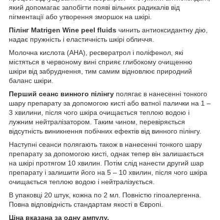
який допомагає запобігти появі вільних радикалів від
пігментації або утворення зморшок на шкірі.
Пілінг Matrigen Wine peel fluids
чинить антиоксидантну дію,
надає пружність і еластичність шкірі обличчя.
Молочна кислота (AHA), ресвератрол і поліфенол, які
містяться в червоному вині сприяє глибокому очищенню
шкіри від забруднення, тим самим відновлює природний
баланс шкіри.
Перший сеанс винного пілінгу
полягає в нанесенні тонкого
шару препарату за допомогою кисті або ватної палички на 1 –
3 хвилини, після чого шкіра очищається теплою водою і
лужним нейтралізатором. Таким чином, перевіряється
відсутність виникнення побічних ефектів від винного пілінгу.
Наступні сеанси полягають також в нанесенні тонкого шару
препарату за допомогою кисті, однак тепер він залишається
на шкірі протягом 10 хвилин. Потім слід нанести другий шар
препарату і залишити його на 5 – 10 хвилин, після чого шкіра
очищається теплою водою і нейтралізується.
В упаковці 20 штук, кожна по 2 мл. Повністю гіпоалергенна.
Повна відповідність стандартам якості в Європі.
Ціна вказана за одну ампулу.