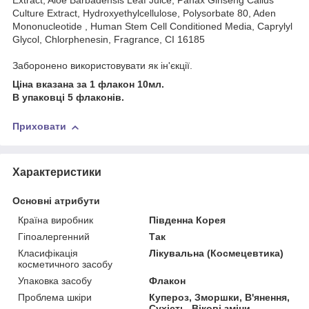
Extract, Aloe Barbadensis Leaf Juice, Panax Ginseng Callus
Culture Extract, Hydroxyethylcellulose, Polysorbate 80, Aden
Mononucleotide , Human Stem Cell Conditioned Media, Caprylyl
Glycol, Chlorphenesin, Fragrance, CI 16185
Заборонено використовувати як ін'єкції.
Ціна вказана за 1 флакон 10мл.
В упаковці 5 флаконів.
Приховати
Характеристики
Основні атрибути
Країна виробник
Південна Корея
Гіпоалергенний
Так
Класифікація
Лікувальна (Космецевтика)
косметичного засобу
Упаковка засобу
Флакон
Проблема шкіри
Купероз, Зморшки, В'янення,
Сухість, Вікові зміни