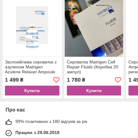
Заспокійлива сироватка з
Сироватка Matrigen Cell
Сиро
азуленом Matrigen
Repair Fluids (Коробка 20
Ampo
Azulene Relaxer Ampoule
ампул)
реге
50 ml
шкір
1 499
1 780
1 4
₴
₴
Купити
Купити
Про нас
99% позитивних з 180 відгуків за рік
Працює з 29.06.2018