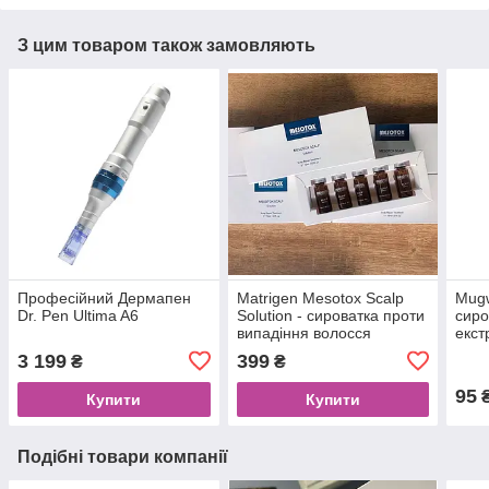
З цим товаром також замовляють
Професійний Дермапен
Matrigen Mesotox Scalp
Mugw
Dr. Pen Ultima A6
Solution - сироватка проти
сиро
випадіння волосся
екст
3 199
399
₴
₴
95
Купити
Купити
Подібні товари компанії