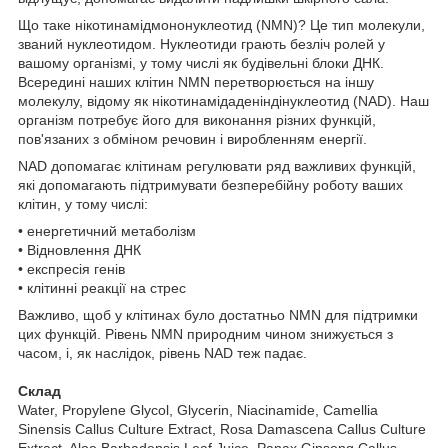
Що таке нікотинамідмононуклеотид (NMN)? Це тип молекули,
званий нуклеотидом. Нуклеотиди грають безліч ролей у
вашому організмі, у тому числі як будівельні блоки ДНК.
Всередині наших клітин NMN перетворюється на іншу
молекулу, відому як нікотинамідаденіндінуклеотид (NAD). Наш
організм потребує його для виконання різних функцій,
пов'язаних з обміном речовин і виробленням енергії.
NAD допомагає клітинам регулювати ряд важливих функцій,
які допомагають підтримувати безперебійну роботу ваших
клітин, у тому числі:
• енергетичний метаболізм
• Відновлення ДНК
• експресія генів
• клітинні реакції на стрес
Важливо, щоб у клітинах було достатньо NMN для підтримки
цих функцій. Рівень NMN природним чином знижується з
часом, і, як наслідок, рівень NAD теж падає.
Склад
Water, Propylene Glycol, Glycerin, Niacinamide, Camellia
Sinensis Callus Culture Extract, Rosa Damascena Callus Culture