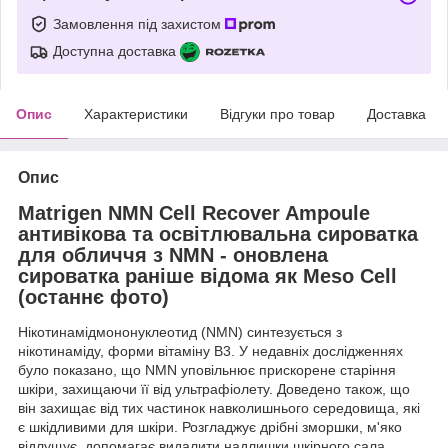
Замовлення під захистом
Доступна доставка
Опис
Характеристики
Відгуки про товар
Доставка
Опис
Matrigen NMN Cell Recover Ampoule
антивікова та освітлювальна сироватка
для обличчя з NMN - оновлена
сироватка раніше відома як Meso Cell
(останнє фото)
Нікотинамідмононуклеотид (NMN) синтезується з
нікотинаміду, форми вітаміну В3. У недавніх дослідженнях
було показано, що NMN уповільнює прискорене старіння
шкіри, захищаючи її від ультрафіолету. Доведено також, що
він захищає від тих частинок навколишнього середовища, які
є шкідливими для шкіри. Розгладжує дрібні зморшки, м'яко
відлущує, допомагає видалити надлишки шкірного сала.