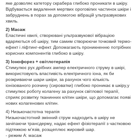
яке дозволяє катетору скрабера глибоко проникати в шкіру.
Відбувається видалення мертвих ороговілих частинок шкіри і
забруднень в порах за допомогою вібрацій ультразвукових
хвиль.
2) Масаж
Еластичні хвилі, створювані ультразвукової вібрацією
вдаряються об шкіру, тим самим створюючи точковий термо-
ефект і ліфтинг-ефект. Допомагають проникненню потрібних
корисних компонентів глибоко в шкіру.
3) Іонофорез + світлотерапія
Стимулює рух дрібних ампер електричного струму в шкірі,
використовують властивість електричного іона, як би
розкриваючи шари шкіри, за рахунок чого кількість
іонізованого розчину (сироватки) глибоко проникає в шкіру,у
стимулює роботу колагену за рахунок світлової терапії,
сприяє розвитку тканинних клітин шкіри, що допомагає появі
нових колагенових клітин.
4) Низькочастотна терапія
Низькочастотний змінний струм надходить в шкіру не
зачіпаючи трансдерму, надає ефект фізіотерапії з частковою
підтяжкою м'язів, розщеплює жировий шар.
- режим А: масаж