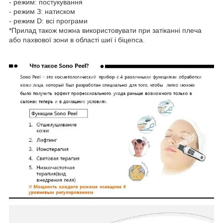
- режим: постукування
- режим З: натиском
- режим D: всі програми
*Прилад також можна використовувати при затіканні плеча
або пахвової зони в області шиї і біцепса.