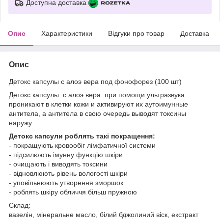
Доступна доставка
Опис
Характеристики
Відгуки про товар
Доставка
Опис
Детокс капсулы с алоэ вера под фонофорез (100 шт)
Детокс капсулы с алоэ вера при помощи ультразвука
проникают в клетки кожи и активируют их аутоимунные
антитела, а антитела в свою очередь выводят токсины
наружу.
Детокс капсули роблять такі покращення:
- покращують кровообіг лімфатичної системи
- підсилюють імунну функцію шкіри
- очищають і виводять токсини
- відновлюють рівень вологості шкіри
- уповільнюють утворення зморшок
- роблять шкіру обличчя більш пружною
Склад:
вазелін, мінеральне масло, білий бджолиний віск, екстракт