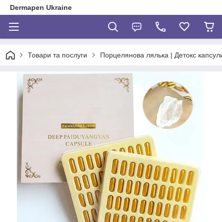
Dermapen Ukraine
Товари та послуги
Порцелянова лялька | Детокс капсу