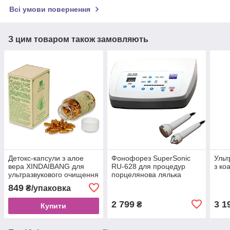
Всі умови повернення
З цим товаром також замовляють
Детокс-капсули з алое
Фонофорез SuperSonic
Уль
вера XINDAIBANG для
RU-628 для процедур
з ко
ультразвукового очищення
порцелянова лялька
та виведення токсинів
849
₴/упаковка
(100 шт.)
2 799
3 1
₴
Купити