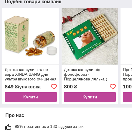
Подібні товари компанії
Детокс-капсули з алое
Детокс капсули під
Проб
вера XINDAIBANG для
фонофорез -
Порц
ультразвукового очищення
Порцелянова лялька (
проц
та виведення токсинів
упаковка 100 шт)
849
800
100
₴/упаковка
₴
(100 шт.)
Купити
Купити
Про нас
99% позитивних з 180 відгуків за рік