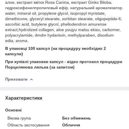
алое, екстракт квіток Rosa Canina, екстракт Ginko Biloba,
гидроксифенилпропиловый ефір, натуральний ароматизатор.
water, mineral oil, propylene glycol, isopropyl myristate,
dimethicone, glyceryl stearate, sorbitan stearate, oligopeptide-6,
ascorbic acid, butylene glycol, phellodendron amurense
extract,hydrolized collagen, aloe youjyu matsu ekisu, carbomer,
polyacrylamide, dmdm hydantoin, methylparaben, disodium
edta, aroma.
В упаковці 100 капсул (на процедуру необхідно 2
капсули)
При купівлі упаковки капсул - відео протокол процедури
Порцелянова лялька (за запитом)
Приховати
Характеристики
Основні
Вікова група
Без обмежень
Область застосування
Обличчя