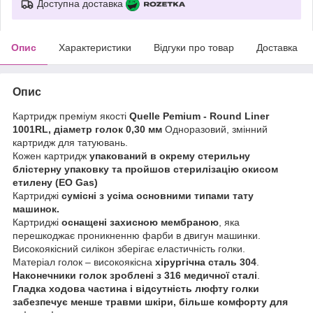
Доступна доставка
Опис
Характеристики
Відгуки про товар
Доставка
Опис
Картридж преміум якості
Quelle Pemium - Round Liner
1001RL, діаметр голок 0,30 мм
Одноразовий, змінний
картридж для татуювань.
Кожен картридж
упакований в окрему стерильну
блістерну упаковку та пройшов стерилізацію
окисом
етилену (EO Gas)
Картриджі
сумісні з усіма основними типами тату
машинок.
Картриджі
оснащені захисною мембраною
, яка
перешкоджає проникненню фарби в двигун машинки.
Високоякісний силікон зберігає еластичність голки.
Матеріал голок – високоякісна
хірургічна сталь 304
.
Наконечники голок зроблені з 316 медичної сталі
.
Гладка ходова частина і відсутність люфту голки
забезпечує менше травми шкіри, більше комфорту для