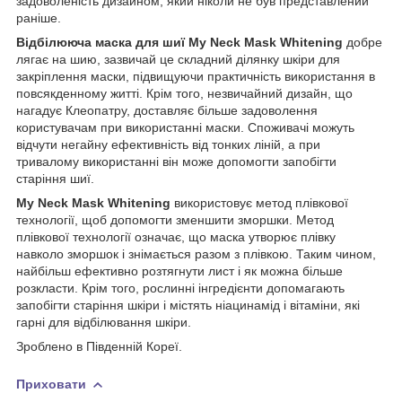
задоволеність дизайном, який ніколи не був представлений
раніше.
Відбілююча маска для шиї My Neck Mask Whitening
добре
лягає на шию, зазвичай це складний ділянку шкіри для
закріплення маски, підвищуючи практичність використання в
повсякденному житті. Крім того, незвичайний дизайн, що
нагадує Клеопатру, доставляє більше задоволення
користувачам при використанні маски. Споживачі можуть
відчути негайну ефективність від тонких ліній, а при
тривалому використанні він може допомогти запобігти
старіння шиї.
My Neck Mask Whitening
використовує метод плівкової
технології, щоб допомогти зменшити зморшки. Метод
плівкової технології означає, що маска утворює плівку
навколо зморшок і знімається разом з плівкою. Таким чином,
найбільш ефективно розтягнути лист і як можна більше
розкласти. Крім того, рослинні інгредієнти допомагають
запобігти старіння шкіри і містять ніацинамід і вітаміни, які
гарні для відбілювання шкіри.
Зроблено в Південній Кореї.
Приховати