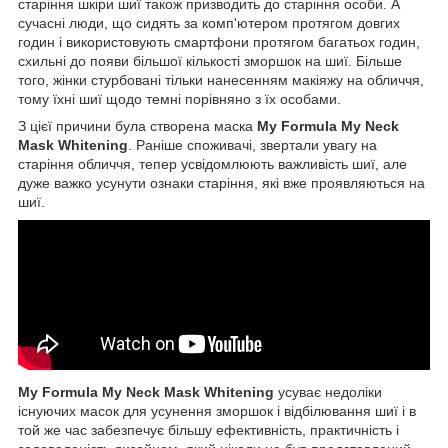
старіння шкіри шиї також призводить до старіння особи. А
сучасні люди, що сидять за комп'ютером протягом довгих
годин і використовують смартфони протягом багатьох годин,
схильні до появи більшої кількості зморшок на шиї. Більше
того, жінки стурбовані тільки нанесенням макіяжу на обличчя,
тому їхні шиї щодо темні порівняно з їх особами.
З цієї причини була створена маска
My Formula My Neck
Mask Whitening
. Раніше споживачі, звертали увагу на
старіння обличчя, тепер усвідомлюють важливість шиї, але
дуже важко усунути ознаки старіння, які вже проявляються на
шиї.
My Formula My Neck Mask Whitening
усуває недоліки
існуючих масок для усунення зморшок і відбілювання шиї і в
той же час забезпечує більшу ефективність, практичність і