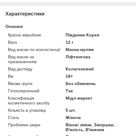
Характеристики
Основні
Країна виробник
Південна Корея
Вага
12 г
Вид маски по консистенції
Маска-муляж
Вид маски за
Ліфтингова
призначенням
Вид догляду
Колагеновий
Вік
18+
Вікова група
Без обмежень
Гіпоалергенний
Так
Класифікація
Мідл-маркет
косметичного засобу
Кількість в упаковці
5 шт.
Стать
Жіноча
Проблема шкіри
Вікові зміни, Зморшки,
В'ялість, В'янення