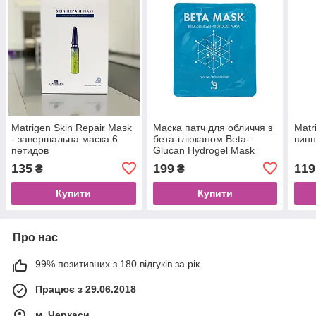
Matrigen Skin Repair Mask
Маска патч для обличчя з
Matr
- завершальна маска 6
бета-глюканом Beta-
винн
петидов
Glucan Hydrogel Mask
135
199
119
₴
₴
Купити
Купити
Про нас
99% позитивних з 180 відгуків за рік
Працює з 29.06.2018
м. Черкаси