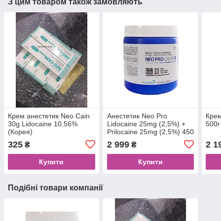
З цим товаром також замовляють
Крем анестетик Neo Cain
Анестетик Neo Pro
Крем
30g Lidocaine 10,56%
Lidocaine 25mg (2,5%) +
500г
(Корея)
Prilocaine 25mg (2,5%) 450
г
325
2 999
2 1
₴
₴
Купити
Купити
Подібні товари компанії