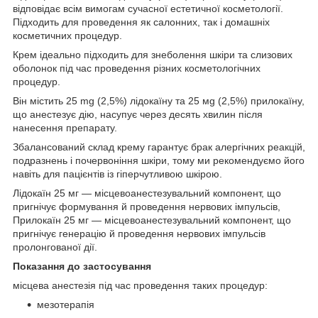
відповідає всім вимогам сучасної естетичної косметології.
Підходить для проведення як салонних, так і домашніх
косметичних процедур.
Крем ідеально підходить для знеболення шкіри та слизових
оболонок під час проведення різних косметологічних
процедур.
Він містить 25 mg (2,5%) лідокаїну та 25 мg (2,5%) прилокаїну,
що анестезує дію, насупує через десять хвилин після
нанесення препарату.
Збалансований склад крему гарантує брак алергічних реакцій,
подразнень і почервоніння шкіри, тому ми рекомендуємо його
навіть для пацієнтів із гіперчутливою шкірою.
Лідокаїн 25 мг — місцевоанестезувальний компонент, що
пригнічує формування й проведення нервових імпульсів,
Прилокаїн 25 мг — місцевоанестезувальний компонент, що
пригнічує генерацію й проведення нервових імпульсів
пролонгованої дії.
Показання до застосування
місцева анестезія під час проведення таких процедур:
мезотерапія