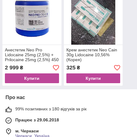
Анестетик Neo Pro
Крем анестетик Neo Cain
Lidocaine 25mg (2,5%) +
30g Lidocaine 10,56%
Prilocaine 25mg (2,5%) 450
(Корея)
г
2 999
325
₴
₴
Купити
Купити
Про нас
99% позитивних з 180 відгуків за рік
Працює з 29.06.2018
м. Черкаси
Черкаси, Україна