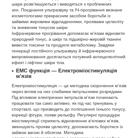
шари розм'якшуються і виводяться з проблемних
зон. Поєднання ультразвуку та ІЧ-прогрівання визнане
косметологами прекрасним засобом боротьби із
зайвими жировими відкладеннями, проявами целюліту
та зниженим тонусом шкіри.
Інфрачервоне прогрівання допомагає м'язам відновити
природний тонус, а шкірі та підшкірно-жировій тканині
вивести токсини та продукти метаболізму. Завдяки
генерації постійного ультразвуку й інфрачервоного
випромінювання досягається потужний антицелюлітний
ефект і ліфтинг шкіри тіла.
ЕМС функція — Електроміостимуляція
м'язів
Електроміостимуляція — це методика скорочення м'язів
через вплив на них слабкими імпульсними розрядами.
Під впливом електричних імпульсів м'язи починають
працювати так само активно, як під час тренувань у
спортзалі, що призводить до поліпшення їхнього тонусу,
корекції фігури, появи рельєфу. Регулярні процедури
міостимуляції сприяють відновленню в'ялових м'язів,
зменшують прояви целюліту, допомагають боротися із
зайвою вагою й обсягом. Методика