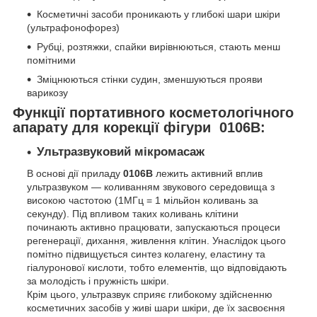
Косметичні засоби проникають у глибокі шари шкіри
(ультрафонофорез)
Рубці, розтяжки, спайки вирівнюються, стають менш
помітними
Зміцнюються стінки судин, зменшуються прояви
варикозу
Функції портативного косметологічного
апарату для корекції фігури 0106B:
Ультразвуковий мікромасаж
В основі дії приладу
0106B
лежить активний вплив
ультразвуком — коливанням звукового середовища з
високою частотою (1МГц = 1 мільйон коливань за
секунду). Під впливом таких коливань клітини
починають активно працювати, запускаються процеси
регенерації, дихання, живлення клітин. Унаслідок цього
помітно підвищується синтез колагену, еластину та
гіалуронової кислоти, тобто елементів, що відповідають
за молодість і пружність шкіри.
Крім цього, ультразвук сприяє глибокому здійсненню
косметичних засобів у живі шари шкіри, де їх засвоєння