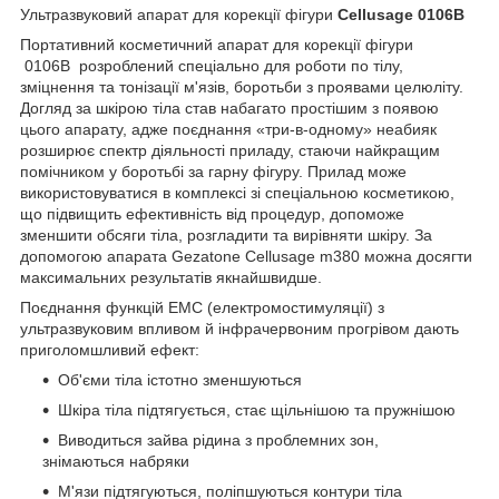
Ультразвуковий апарат для корекції фігури
Cellusage 0106B
Портативний косметичний апарат для корекції фігури
0106B розроблений спеціально для роботи по тілу,
зміцнення та тонізації м'язів, боротьби з проявами целюліту.
Догляд за шкірою тіла став набагато простішим з появою
цього апарату, адже поєднання «три-в-одному» неабияк
розширює спектр діяльності приладу, стаючи найкращим
помічником у боротьбі за гарну фігуру. Прилад може
використовуватися в комплексі зі спеціальною косметикою,
що підвищить ефективність від процедур, допоможе
зменшити обсяги тіла, розгладити та вирівняти шкіру. За
допомогою апарата Gezatone Cellusage m380 можна досягти
максимальних результатів якнайшвидше.
Поєднання функцій ЕМС (електромостимуляції) з
ультразвуковим впливом й інфрачервоним прогрівом дають
приголомшливий ефект:
Об'єми тіла істотно зменшуються
Шкіра тіла підтягується, стає щільнішою та пружнішою
Виводиться зайва рідина з проблемних зон,
знімаються набряки
М'язи підтягуються, поліпшуються контури тіла