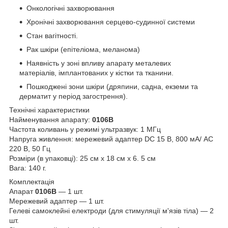
Онкологічні захворювання
Хронічні захворювання серцево-судинної системи
Стан вагітності.
Рак шкіри (епітеліома, меланома)
Наявність у зоні впливу апарату металевих
матеріалів, імплантованих у кістки та тканини.
Пошкоджені зони шкіри (дряпини, садна, екземи та
дерматит у період загострення).
Технічні характеристики
Найменування апарату:
0106B
Частота коливань у режимі ультразвук: 1 МГц
Напруга живлення: мережевий адаптер DC 15 В, 800 мА/ АС
220 В, 50 Гц
Розміри (в упаковці): 25 см х 18 см х 6. 5 см
Вага: 140 г.
Комплектація
Апарат
0106B
— 1 шт.
Мережевий адаптер — 1 шт.
Гелеві самоклейні електроди (для стимуляції м'язів тіла) — 2
шт.