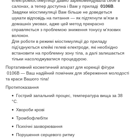
електроміостимуляції давно зарекомендувала себе в
салонах, а тепер доступна і Вам у приладі
0106B
.
Завдяки міостимуляції Вам більше не доведеться
шукати відповідь на питання — як підтягнути м'язи в
домашніх умовах, адже цей метод прекрасно
справляється з проблемою зниження тонусу м'язових
волокон.
Для роботи в режимі міостимуляції до приладу
під'єднуються клейкі гелеві електроди, які необхідно
встановити на проблемну зону тіла, а далі залишається
тільки насолоджуватися процедурою.
Портативний косметичний апарат для корекції фігури
0106B — Ваш надійний помічник для збереження молодості
та краси Вашого тіла!
Протипоказання
Гострий запальний процес, температура вища за 38
°C.
Хвороби крові
Тромбофлебіти
Психічні захворювання
Порушення серцевого ритму