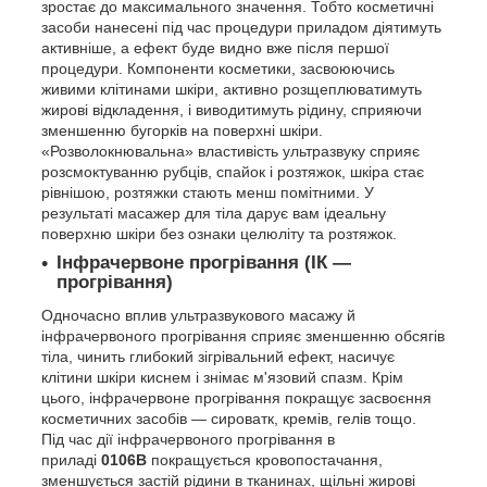
зростає до максимального значення. Тобто косметичні
засоби нанесені під час процедури приладом діятимуть
активніше, а ефект буде видно вже після першої
процедури. Компоненти косметики, засвоюючись
живими клітинами шкіри, активно розщеплюватимуть
жирові відкладення, і виводитимуть рідину, сприяючи
зменшенню бугорків на поверхні шкіри.
«Розволокнювальна» властивість ультразвуку сприяє
розсмоктуванню рубців, спайок і розтяжок, шкіра стає
рівнішою, розтяжки стають менш помітними. У
результаті масажер для тіла дарує вам ідеальну
поверхню шкіри без ознаки целюліту та розтяжок.
Інфрачервоне прогрівання (ІК —
прогрівання)
Одночасно вплив ультразвукового масажу й
інфрачервоного прогрівання сприяє зменшенню обсягів
тіла, чинить глибокий зігрівальний ефект, насичує
клітини шкіри киснем і знімає м'язовий спазм. Крім
цього, інфрачервоне прогрівання покращує засвоєння
косметичних засобів — сироватк, кремів, гелів тощо.
Під час дії інфрачервоного прогрівання в
приладі
0106B
покращується кровопостачання,
зменшується застій рідини в тканинах, щільні жирові