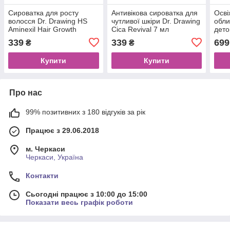
Сироватка для росту
Антивікова сироватка для
Осві
волосся Dr. Drawing HS
чутливої шкіри Dr. Drawing
обли
Aminexil Hair Growth
Cica Revival 7 мл
дето
Control Serum 7 мл
Deto
339
339
699
₴
₴
Купити
Купити
Про нас
99% позитивних з 180 відгуків за рік
Працює з 29.06.2018
м. Черкаси
Черкаси, Україна
Контакти
Сьогодні працює з 10:00 до 15:00
Показати весь графік роботи