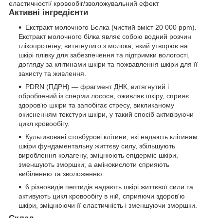
еластичності/ кровообіг/зволожувальний ефект
Активні інгредієнти
Екстракт молочного Белка (чистий вміст 20 000 ppm).
Екстракт молочного білка являє собою водний розчин
глікопротеїну, витягнутиго з молока, який утворює на
шкірі плівку для забезпечення та підтримки вологості,
догляду за клітинами шкіри та пожвавлення шкіри для її
захисту та живлення.
PDRN (ПДРН) — фрагмент ДНК, витягнутий і
оброблений із сперми лосося, оживляє шкіру, сприяє
здоров'ю шкіри та запобігає стресу, викликаному
окисненням текстури шкіри, у такий спосіб активізуючи
цикл кровообігу.
Культивовані стовбурові клітини, які надають клітинам
шкіри фундаментальну життєву силу, збільшують
вироблення колагену, зміцнюють епідерміс шкіри,
зменшують зморшки, а амінокислоти сприяють
вибіленню та зволоженню.
6 різновидів пептидів надають шкірі життєвої сили та
активують цикл кровообігу в ній, сприяючи здоров'ю
шкіри, зміцнюючи її еластичність і зменшуючи зморшки.