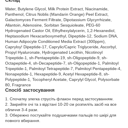
Склад
Water, Butylene Glycol, Milk Protein Extract, Niacinamide,
Panthenol, Citrus Noblis (Mandarin Orange) Peel Extract,
Galactomyces Ferment Filtrate, Dipotassium Glycyrrhizate,
Allantoin, Adenosine, Sorbitan Sesquioleate, PEG-60
Hydrogenated Castor Oil, Ethylhexylalycerin, 1,2-Hexanediol,
Heptasodium Hexacarboxymethyl, Dipeptide-12, Sodium DNA,
Human Adipocyte Conditioned Media Extract (300ppm),
Capryloy! Dipeptide-17, Caprylic/Capric Triglyceride, Ascorbyl,
Propyl Hyaluronate, Hydrogenated Lecithin, Nicotinoyl
Tripeptide-1, sh-Pentapeptide-19, sh-Oligopeptide-9, sh-
Octapeptide-4, sh-Decapeptide-7, sh-Oligopeptide-1, Palmitoyl
Tripeptide-1, Palmitoyl Tetrapeptide-7, Palmitoyl Pentapeptide-4,
Nonapeptide-1, Hexapeptide-9, Acetyl Hexapeptide-8, sh-
Polypeptide-1, Tocopheryl Acetate, Caprylyl Glycol, Polysorbate
80, Fragrance
Спосіб застосування
1. Спочатку злегка струсіть флакон перед застосуванням.
2. Закрийте очі та з відстані 10-20 см розпиліть засіб на все
обличчя 3-4 рази.
3. Обережно постукайте подушечками пальців по шкірі для
повного вбирання.