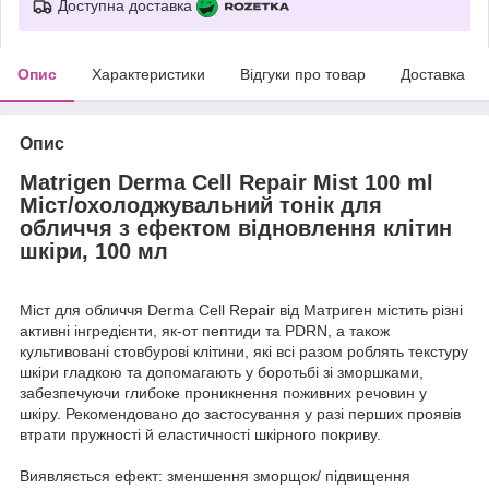
Доступна доставка
Опис
Характеристики
Відгуки про товар
Доставка
Опис
Matrigen Derma Cell Repair Mist 100 ml
Міст/охолоджувальний тонік для
обличчя з ефектом відновлення клітин
шкіри, 100 мл
Міст для обличчя Derma Cell Repair від Матриген містить різні
активні інгредієнти, як-от пептиди та PDRN, а також
культивовані стовбурові клітини, які всі разом роблять текстуру
шкіри гладкою та допомагають у боротьбі зі зморшками,
забезпечуючи глибоке проникнення поживних речовин у
шкіру. Рекомендовано до застосування у разі перших проявів
втрати пружності й еластичності шкірного покриву.
Виявляється ефект: зменшення зморщок/ підвищення