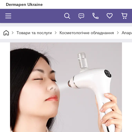
Dermapen Ukraine
Товари та послуги
Косметологічне обладнання
Апара