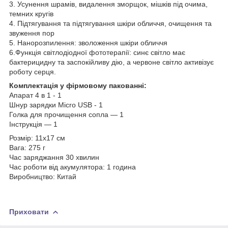
3. Усунення шрамів, видалення зморщок, мішків під очима,
темних кругів
4. Підтягування та підтягування шкіри обличчя, очищення та
звуження пор
5. Нанорозпилення: зволоження шкіри обличчя
6.Функція світлодіодної фототерапії: синє світло має
бактерицидну та заспокійливу дію, а червоне світло активізує
роботу серця.
Комплектація у фірмовому пакованні:
Апарат 4 в 1 - 1
Шнур зарядки Micro USB - 1
Голка для прочищення сопла — 1
Інструкція — 1
Розмір: 11х17 см
Вага: 275 г
Час заряджання 30 хвилин
Час роботи від акумулятора: 1 година
Виробництво: Китай
Приховати