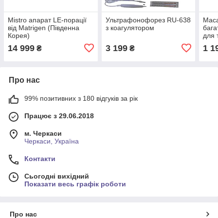
Mistro апарат LE-порації
Ультрафонофорез RU-638
Мас
від Matrigen (Південна
з коагулятором
бага
Корея)
для 
(Еле
14 999
3 199
1 1
₴
₴
ульт
інфр
Про нас
99% позитивних з 180 відгуків за рік
Працює з 29.06.2018
м. Черкаси
Черкаси, Україна
Контакти
Сьогодні вихідний
Показати весь графік роботи
Про нас