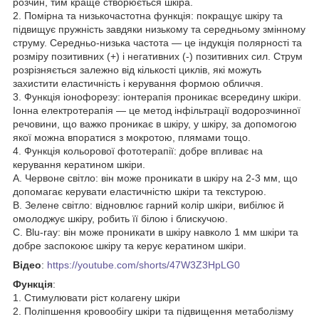
розчин, тим краще створюється шкіра.
2. Помірна та низькочастотна функція: покращує шкіру та
підвищує пружність завдяки низькому та середньому змінному
струму. Середньо-низька частота — це індукція полярності та
розміру позитивних (+) і негативних (-) позитивних сил. Струм
розрізняється залежно від кількості циклів, які можуть
захистити еластичність і керування формою обличчя.
3. Функція іонофорезу: іонтерапія проникає всередину шкіри.
Іонна електротерапія — це метод інфільтрації водорозчинної
речовини, що важко проникає в шкіру, у шкіру, за допомогою
якої можна впоратися з мокротою, плямами тощо.
4. Функція кольорової фототерапії: добре впливає на
керування кератином шкіри.
A. Червоне світло: він може проникати в шкіру на 2-3 мм, що
допомагає керувати еластичністю шкіри та текстурою.
B. Зелене світло: відновлює гарний колір шкіри, вибілює й
омолоджує шкіру, робить її білою і блискучою.
C. Blu-ray: він може проникати в шкіру навколо 1 мм шкіри та
добре заспокоює шкіру та керує кератином шкіри.
Відео
:
https://youtube.com/shorts/47W3Z3HpLG0
Функція
:
1. Стимулювати ріст колагену шкіри
2. Поліпшення кровообігу шкіри та підвищення метаболізму