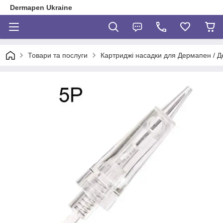
Dermapen Ukraine
Товари та послуги
Картриджі насадки для Дермапен / 