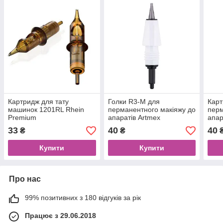
Картридж для тату
Голки R3-M для
Карт
машинок 1201RL Rhein
перманентного макіяжу до
перм
Premium
апаратів Artmex
апар
33
40
40
₴
₴
Купити
Купити
Про нас
99% позитивних з 180 відгуків за рік
Працює з 29.06.2018