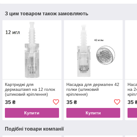
З цим товаром також замовляють
Картриджі для
Насадка для дермапен 42
Нас
дермаштамп на 12 голок
голки (штиковий
на 2
(штиковий кріплення)
кріплення)
кріп
35
35
35
₴
₴
Купити
Купити
Подібні товари компанії