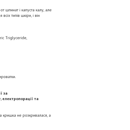
от шпинат і капуста калу, але
сіх типів шкіри, і він
ic Triglyceride,
ироватки.
ї за
, електропорації та
ва кришка не розкривалася, а