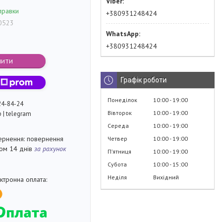
правки
+380931248424
0523
+380931248424
пити
Графік роботи
Понеділок
10:00
19:00
24-84-24
Вівторок
10:00
19:00
p | telegram
Середа
10:00
19:00
повернення
Четвер
10:00
19:00
гом 14 днів
за рахунок
Пʼятниця
10:00
19:00
Субота
10:00
15:00
Неділя
Вихідний