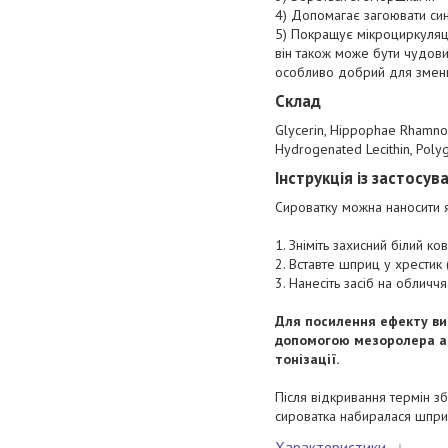
4) Допомагає загоювати син
5) Покращує мікроциркуляцію 
він також може бути чудови
особливо добрий для зменш
Склад
Glycerin, Hippophae Rhamnoid
Hydrogenated Lecithin, Polyg
Інструкція із застосув
Сироватку можна наносити я
1. Зніміть захисний білий ко
2. Вставте шприц у хрестик 
3. Нанесіть засіб на обличч
Для посилення ефекту ви
допомогою мезоролера аб
тонізації.
Після відкривання термін з
сироватка набиралася шпри
Характеристики