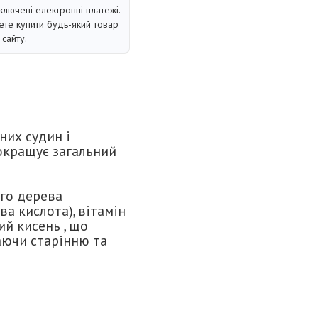
ключені електронні платежі.
те купити будь-який товар
сайту.
них судин і
окращує загальний
ого дерева
ва кислота), вітамін
ий кисень , що
аючи старінню та