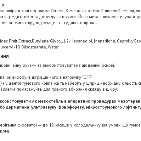
ці
шкіри в зоні під очима. Вітамін К міститься в темній листовій зелені, як-
м інгредієнтом для догляду за шкірою. Його можна використовувати для в
ення темних кругів, розацеа та судинних зірочок.
es Fruit Extract,Butylene Glycol,1,2-Hexanediol, Menadione, Caprylic/Capr
lyceryl-10 Diisostearate, Water
ання
к звичайну руками та використовувати на щоденній основі.
впачок виробу, відігрівши його в напрямку "ОFF".
(+) у центрі гумового ковпачка та наберіть у шприц необхідну кількість с
я і злегка помасажуйте для повного вбирання складу в шкіру.
користовувати як мезоктейль в апаратних процедурах мезотерапі
о дермапена, ультразвуку, фонофорезу, мікрострумового ліфтингу
берігання сироватки — до 12 місяців у холодильнику (за умови, що гумо
цом).