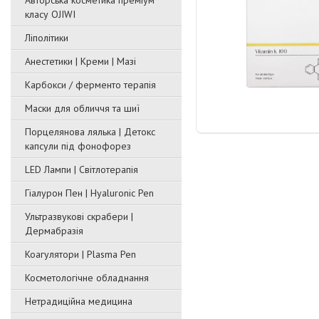
Авторська косметика преміум
класу OJIWI
Ліполітики
Анестетики | Креми | Мазі
Карбокси / ферменто терапія
Маски для обличчя та шиї
Порцелянова лялька | Детокс
капсули під фонофорез
LED Лампи | Світлотерапія
Гіалурон Пен | Hyaluronic Pen
Ультразвукові скрабери |
Дермабразія
Коагулятори | Plasma Pen
Косметологічне обладнання
Нетрадиційна медицина