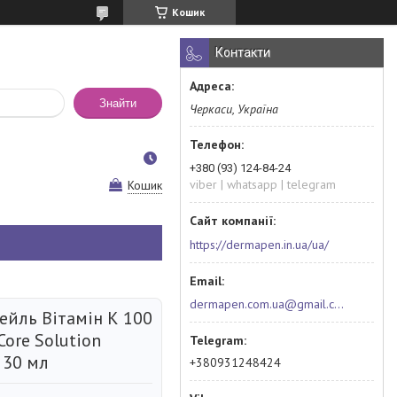
Кошик
Контакти
Знайти
Черкаси, Україна
+380 (93) 124-84-24
viber | whatsapp | telegram
Кошик
https://dermapen.in.ua/ua/
dermapen.com.ua@gmail.com
ейль Вітамін К 100
Core Solution
 30 мл
+380931248424