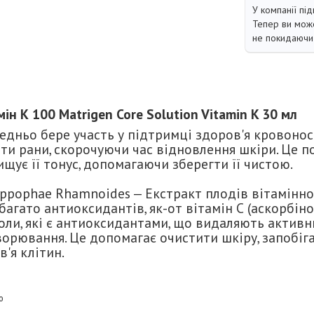
У компанії під
Тепер ви може
не покидаючи 
ін К 100 Matrigen Core Solution Vitamin K 30 мл
едньо бере участь у підтримці здоров'я кровонос
ти рани, скорочуючи час відновлення шкіри. Це п
ищує її тонус, допомагаючи зберегти її чистою.
ippophae Rhamnoides — Екстракт плодів вітамінн
багато антиоксидантів, як-от вітамін С (аскорбіно
ноли, які є антиоксидантами, що видаляють активн
ворювання. Це допомагає очистити шкіру, запобіг
'я клітин.
ю