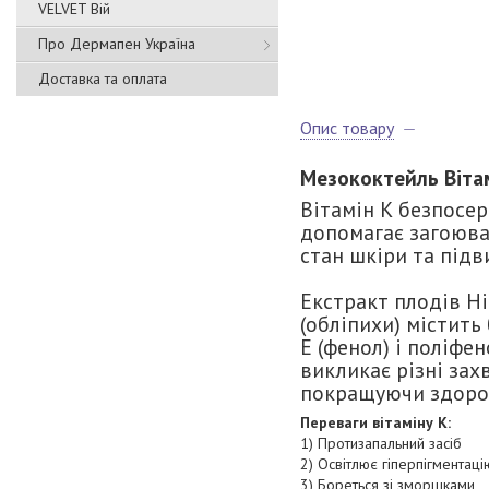
VELVET Вій
Про Дермапен Україна
Доставка та оплата
Опис товару
Мезококтейль Вітам
Вітамін К безпосер
допомагає загоюва
стан шкіри та підв
Екстракт плодів H
(обліпихи) містить 
Е (фенол) і поліфе
викликає різні зах
покращуючи здоров
Переваги вітаміну К:
1) Протизапальний засіб
2) Освітлює гіперпігментаці
3) Бореться зі зморшками