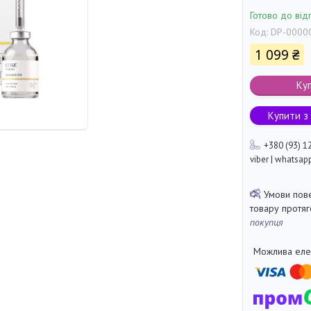
Готово до від
Код:
DP-0000
1 099 ₴
Ку
Купити з
+380 (93) 1
viber | whatsap
товару протя
покупця