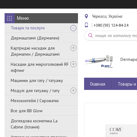
Черкаси, Україна
+380 (93) 124-84-24
Товари та послуги
Дермаштамп (Дермапен)
Картриджі насадки для
Дермапен / Дермаштамп
Dermape
Насадки для мікроголковий RF
ліфтинг
Машинки для тату / татуажу
Главная
Товары и 
Модулі для татуажу / тату
Мезококтейлі | Сироватки
Все для BB Glow
Доглядова косметика La
Cabine (Іспанія)