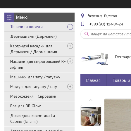
Черкаси, Україна
+380 (93) 124-84-24
Товари та послуги
Дермаштамп (Дермапен)
Картриджі насадки для
Дермапен / Дермаштамп
Dermape
Насадки для мікроголковий RF
ліфтинг
Машинки для тату / татуажу
Главная
Товары и 
Модулі для татуажу / тату
Мезококтейлі | Сироватки
Все для BB Glow
Доглядова косметика La
Cabine (Іспанія)