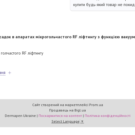
купити будь-який товар не покид
садок в апаратах мікрогольчастого RF ліфтингу з функцією вакуум
 голчастого RF ліфтингу
ння
Сайт створений на маркетплейсі
Prom.ua
Продавець на Bigl.ua
Dermapen Ukraine |
Поскаржитися на контент
|
Політика конфіденційності
Select Language
▼