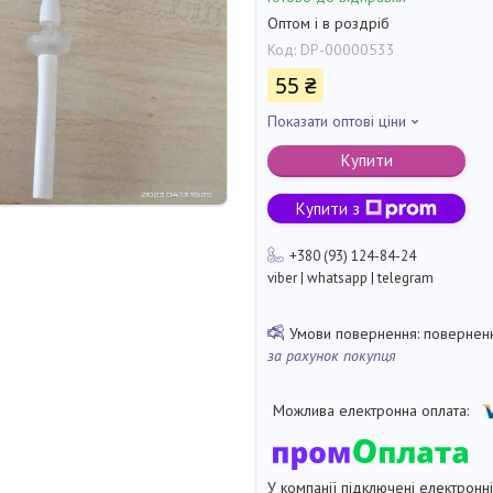
Оптом і в роздріб
Код:
DP-00000533
55 ₴
Показати оптові ціни
Купити
Купити з
+380 (93) 124-84-24
viber | whatsapp | telegram
поверненн
за рахунок покупця
У компанії підключені електронн