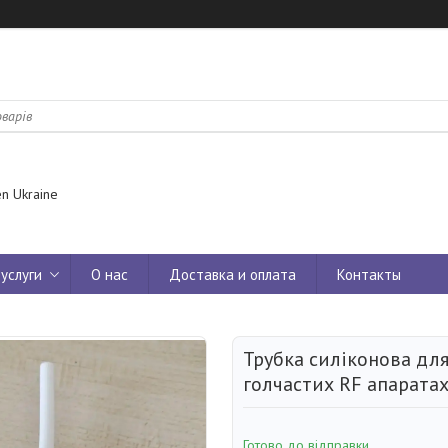
n Ukraine
услуги
О нас
Доставка и оплата
Контакты
Трубка силіконова для
голчастих RF апарата
Готово до відправки