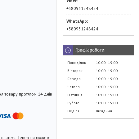
+380931248424
+380931248424
Графік роботи
Понеділок
10:00
19:00
Вівторок
10:00
19:00
Середа
10:00
19:00
Четвер
10:00
19:00
я товару протягом 14 днів
Пʼятниця
10:00
19:00
Субота
10:00
15:00
Неділя
Вихідний
і платежі. Тепер ви можете