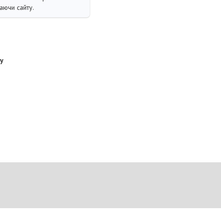
аючи сайту.
у