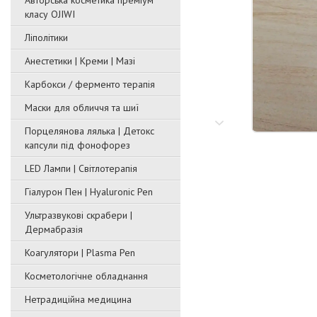
Авторська косметика преміум
класу OJIWI
Ліполітики
Анестетики | Креми | Мазі
Карбокси / ферменто терапія
Маски для обличчя та шиї
Порцелянова лялька | Детокс
капсули під фонофорез
LED Лампи | Світлотерапія
Гіалурон Пен | Hyaluronic Pen
Ультразвукові скрабери |
Дермабразія
Коагулятори | Plasma Pen
Косметологічне обладнання
Нетрадиційна медицина