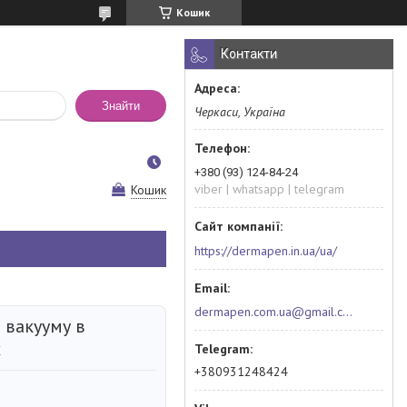
Кошик
Контакти
Знайти
Черкаси, Україна
+380 (93) 124-84-24
viber | whatsapp | telegram
Кошик
https://dermapen.in.ua/ua/
dermapen.com.ua@gmail.com
 вакууму в
х
+380931248424