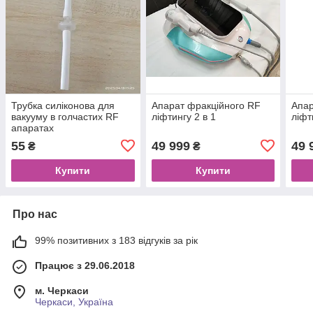
Трубка силіконова для
Апарат фракційного RF
Апар
вакууму в голчастих RF
ліфтингу 2 в 1
ліфт
апаратах
55
49 999
49 
₴
₴
Купити
Купити
Про нас
99% позитивних з 183 відгуків за рік
Працює з 29.06.2018
м. Черкаси
Черкаси, Україна