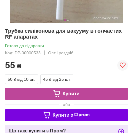
Трубка силіконова для вакууму в голчастих
RF апаратах
Готово до відправки
Код: DP-00000533
Опт і роздріб
55
₴
50 ₴
від 10 шт.
45 ₴
від 25 шт.
Купити
або
Купити з
Що таке купити з Пром?