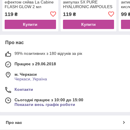
ефектом сяйва La Cabine
ампулах 5X PURE
акти
FLASH GLOW 2 мл
HYALURONIC AMPOULES
кисл
La Cabine 1x2 ml
119
119
99
₴
₴
Купити
Купити
Про нас
99% позитивних з 180 відгуків за рік
Працює з 29.06.2018
м. Черкаси
Черкаси, Україна
Контакти
Сьогодні працює з 10:00 до 15:00
Показати весь графік роботи
Про нас