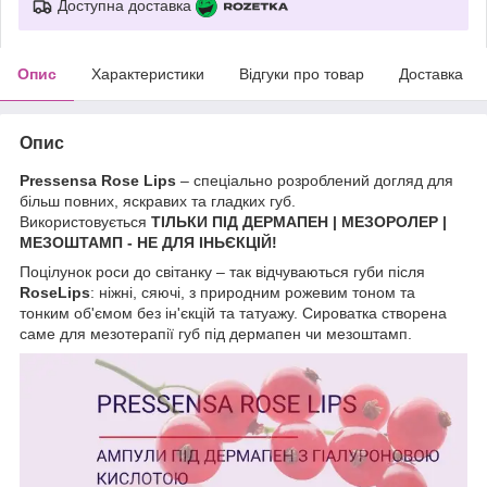
Доступна доставка
Опис
Характеристики
Відгуки про товар
Доставка
Опис
Pressensa Rose Lips
– спеціально розроблений догляд для
більш повних, яскравих та гладких губ.
Використовується
ТІЛЬКИ ПІД ДЕРМАПЕН | МЕЗОРОЛЕР |
МЕЗОШТАМП - НЕ ДЛЯ ІНЬЄКЦІЙ!
Поцілунок роси до світанку – так відчуваються губи після
RoseLips
: ніжні, сяючі, з природним рожевим тоном та
тонким об'ємом без ін'єкцій та татуажу. Сироватка створена
саме для мезотерапії губ під дермапен чи мезоштамп.