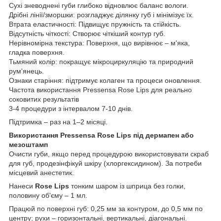
Сухі зневоднені губи глибоко відновлює баланс вологи.
Дрібні лінії/зморшки: розгладжує ділянку губ і мінімізує їх.
Втрата еластичності: Підвищує пружність та стійкість.
Відсутність чіткості: Створює чіткіший контур губ.
Нерівномірна текстура: Поверхня, що вирівнює – м'яка,
гладка поверхня.
Тьмяний колір: покращує мікроциркуляцію та природний
рум'янець.
Ознаки старіння: підтримує колаген та процеси оновлення.
Частота використання Pressensa Rose Lips для реально
соковитих результатів
3-4 процедури з інтервалом 7-10 днів.
Підтримка – раз на 1–2 місяці.
Використання Pressensa Rose Lips під дермапен або
мезоштамп
Очисти губи, якщо перед процедурою використовувати скраб
для губ, продезінфікуй шкіру (хлоргексидином). За потреби
місцевий анестетик.
Нанеси
Rose Lips
тонким шаром із шприца без голки,
половину об'єму – 1 мл.
Працюй по поверхні губ: 0,25 мм за контуром, до 0,5 мм по
центру; рухи – горизонтальні, вертикальні, діагональні.