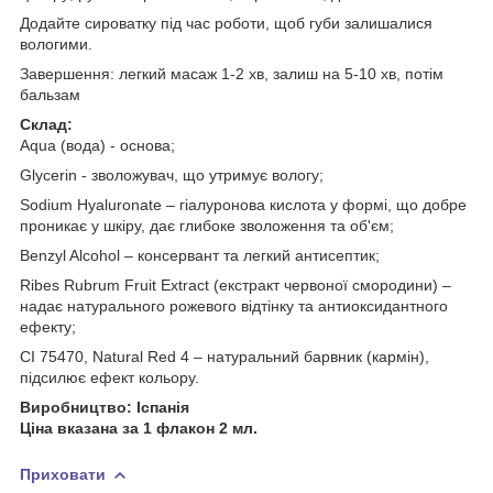
Додайте сироватку під час роботи, щоб губи залишалися
вологими.
Завершення: легкий масаж 1-2 хв, залиш на 5-10 хв, потім
бальзам
Склад:
Aqua (вода) - основа;
Glycerin - зволожувач, що утримує вологу;
Sodium Hyaluronate – гіалуронова кислота у формі, що добре
проникає у шкіру, дає глибоке зволоження та об'єм;
Benzyl Alcohol – консервант та легкий антисептик;
Ribes Rubrum Fruit Extract (екстракт червоної смородини) –
надає натурального рожевого відтінку та антиоксидантного
ефекту;
CI 75470, Natural Red 4 – натуральний барвник (кармін),
підсилює ефект кольору.
Виробництво: Іспанія
Ціна вказана за 1 флакон 2 мл.
Приховати