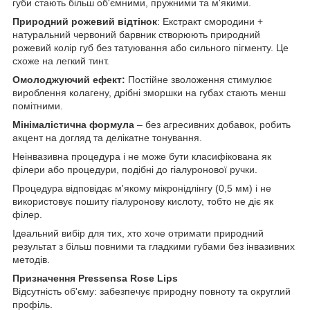
губи стають більш об'ємними, пружними та м'якими.
Природний рожевий відтінок
: Екстракт смородини +
натуральний червоний барвник створюють природний
рожевий колір губ без татуювання або сильного пігменту. Це
схоже на легкий тинт.
Омолоджуючий ефект:
Постійне зволоження стимулює
вироблення колагену, дрібні зморшки на губах стають менш
помітними.
Мінімалістична формула
– без агресивних добавок, робить
акцент на догляд та делікатне тонування.
Неінвазивна процедура і не може бути класифікована як
філери або процедури, подібні до гіалуронової ручки.
Процедура відповідає м'якому мікронідлінгу (0,5 мм) і не
використовує пошиту гіалуронову кислоту, тобто не діє як
філер.
Ідеальний вибір для тих, хто хоче отримати природний
результат з більш повними та гладкими губами без інвазивних
методів.
Призначення Pressensa Rose Lips
Відсутність об'єму: забезпечує природну повноту та округлий
профіль.