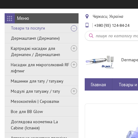
Черкаси, Україна
+380 (93) 124-84-24
Товари та послуги
Дермаштамп (Дермапен)
Картриджі насадки для
Дермапен / Дермаштамп
Dermape
Насадки для мікроголковий RF
ліфтинг
Машинки для тату / татуажу
Главная
Товары и 
Модулі для татуажу / тату
Мезококтейлі | Сироватки
Все для BB Glow
Доглядова косметика La
Cabine (Іспанія)