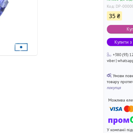
Код:
DP-0000
35 ₴
Ку
Купити з
+380 (93) 1
viber | whatsap
товару протя
покупця
У компанії під