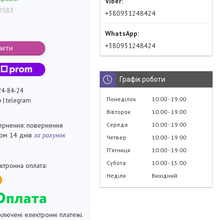
0583
+380931248424
+380931248424
пити
Графік роботи
24-84-24
Понеділок
10:00
19:00
p | telegram
Вівторок
10:00
19:00
Середа
10:00
19:00
повернення
гом 14 днів
за рахунок
Четвер
10:00
19:00
Пʼятниця
10:00
19:00
Субота
10:00
15:00
Неділя
Вихідний
ключені електронні платежі.