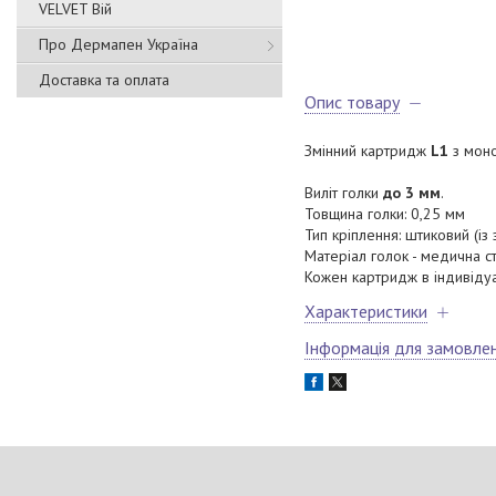
VELVET Вій
Про Дермапен Україна
Доставка та оплата
Опис товару
Змінний картридж
L1
з мон
Виліт голки
до 3 мм
.
Товщина голки: 0,25 мм
Тип кріплення: штиковий (із 
Матеріал голок - медична ст
Кожен картридж в індивідуа
Характеристики
Інформація для замовле