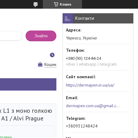
Кошик
Контакти
Знайти
Черкаси, Україна
+380 (93) 124-84-24
viber | whatsapp | telegram
Кошик
https://dermapen.in.ua/ua/
dermapen.com.ua@gmail.com
 L1 з моно голкою
 A1 / Alvi Prague
+380931248424
правки