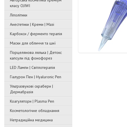
Авторська косметика преміум
класу OJIWI
Ліполітики
Анестетики | Креми | Мазі
Карбокси / ферменто терапія
Маски для обличчя та шиї
Порцелянова лялька | Детокс
капсули під фонофорез
LED Лампи | Світлотерапія
Гіалурон Пен | Hyaluronic Pen
Ультразвукові скрабери |
Дермабразія
Коагулятори | Plasma Pen
Косметологічне обладнання
Нетрадиційна медицина