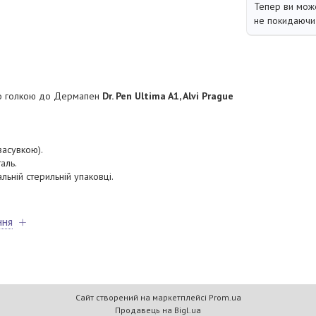
Тепер ви може
не покидаючи 
о голкою до Дермапен
Dr. Pen Ultima A1, Alvi Prague
засувкою).
аль.
льній стерильній упаковці.
ння
Сайт створений на маркетплейсі
Prom.ua
Продавець на Bigl.ua