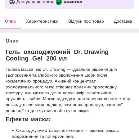
Доступна доставка
Опис
Характеристики
Відгуки про товар
Доставка
Опис
Гель охолоджуючий Dr. Drawing
Cooling Gel 200 мл
Гелева маска від Dr. Drawing — ідеальне рішення для
заспокоєння та глибокого зволоження шкіри після
косметичних процедур. Акивний концентрат
охолоджувального гелю створює приємну прохолодну
текстуру, яка миттєво діє та дарує шкірі еластичність,
пружність і сяйво. Маска підходить для завершального етапу
догляду після мікронідлінгу, лазерних процедур, воскової
депіляції та для чутливої або сухої шкіри.
Ефекти маски:
Охолоджуючий та заспокійливий — швидко знімає
подразнення та почервоніння.