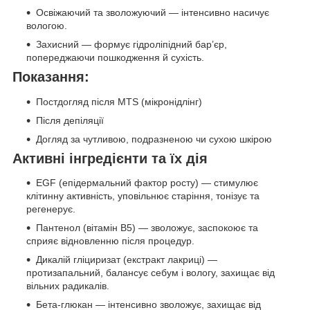
Освіжаючий та зволожуючий — інтенсивно насичує
вологою.
Захисний — формує гідроліпідний бар’єр,
попереджаючи пошкодження й сухість.
Показання:
Постдогляд після MTS (мікронідлінг)
Після депіляції
Догляд за чутливою, подразненою чи сухою шкірою
Активні інгредієнти та їх дія
EGF (епідермальний фактор росту) — стимулює
клітинну активність, уповільнює старіння, тонізує та
регенерує.
Пантенол (вітамін B5) — зволожує, заспокоює та
сприяє відновленню після процедур.
Дикалій гліциризат (екстракт лакриці) —
протизапальний, балансує себум і вологу, захищає від
вільних радикалів.
Бета-глюкан — інтенсивно зволожує, захищає від