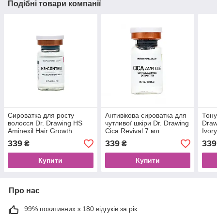
Подібні товари компанії
Сироватка для росту
Антивікова сироватка для
Тону
волосся Dr. Drawing HS
чутливої шкіри Dr. Drawing
Draw
Aminexil Hair Growth
Cica Revival 7 мл
Ivor
Control Serum 7 мл
339
339
339
₴
₴
Купити
Купити
Про нас
99% позитивних з 180 відгуків за рік