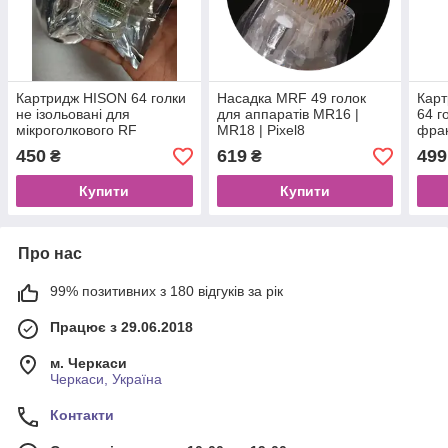
Картридж HISON 64 голки
Насадка MRF 49 голок
Карт
не ізольовані для
для аппаратів MR16 |
64 г
мікроголкового RF
MR18 | Pixel8
фрак
ліфтингу
450
619
499
₴
₴
Купити
Купити
Про нас
99% позитивних з 180 відгуків за рік
Працює з 29.06.2018
м. Черкаси
Черкаси, Україна
Контакти