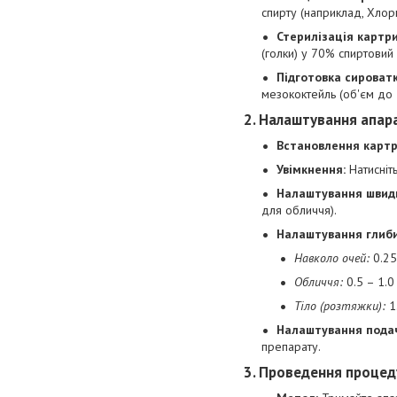
спирту (наприклад, Хлор
Стерилізація картр
(голки) у 70% спиртовий
Підготовка сироватк
мезококтейль (об'єм до 
2. Налаштування апар
Встановлення карт
Увімкнення:
Натисніть
Налаштування швидк
для обличчя).
Налаштування глиби
Навколо очей:
0.25
Обличчя:
0.5 – 1.0
Тіло (розтяжки):
1.
Налаштування подач
препарату.
3. Проведення процед