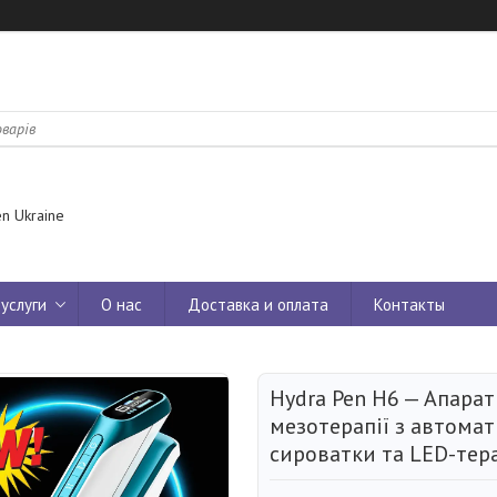
n Ukraine
услуги
О нас
Доставка и оплата
Контакты
Hydra Pen H6 — Апарат
мезотерапії з автома
сироватки та LED-тер