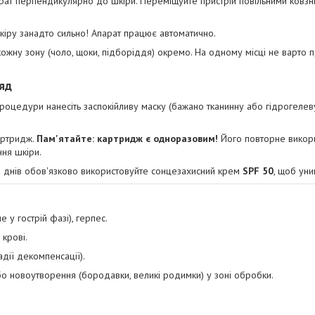
ат перпендикулярно до шкіри. Переміщуйте пристрій повільними ковз
шкіру занадто сильно! Апарат працює автоматично.
жну зону (чоло, щоки, підборіддя) окремо. На одному місці не варто 
ляд
роцедури нанесіть заспокійливу маску (бажано тканинну або гідрогелев
артридж.
Пам'ятайте: картридж є одноразовим!
Його повторне викор
ння шкіри.
 днів обов'язково використовуйте сонцезахисний крем
SPF 50
, щоб уни
е у гострій фазі), герпес.
крові.
адії декомпенсації).
або новоутворення (бородавки, великі родимки) у зоні обробки.