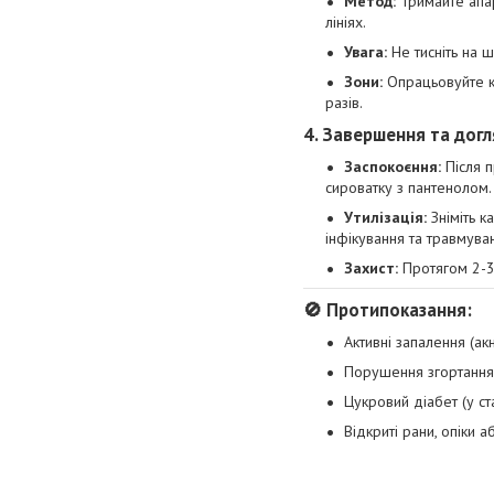
Метод:
Тримайте апар
лініях.
Увага:
Не тисніть на 
Зони:
Опрацьовуйте ко
разів.
4. Завершення та дог
Заспокоєння:
Після п
сироватку з пантенолом.
Утилізація:
Зніміть к
інфікування та травмува
Захист:
Протягом 2-3
🚫 Протипоказання:
Активні запалення (акн
Порушення згортання 
Цукровий діабет (у ст
Відкриті рани, опіки 