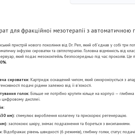
арат для фракційної мезотерапії з автоматичною
ький пристрій нового покоління від Dr. Pen, який об’єднав у собі три по
втоматичну інфузію сироватки та світлотерапію. Головна відмінність від к
ервуар, який подає мезококтейль безпосередньо під час проколів. Це 
90%
.
ача сироватки:
Картридж оснащений чипом, який синхронізується з апа
енсивності подачі рідини залежно від її в'язкості.
ування голок:
Більше не потрібно крутити кільце на корпусі — глибина
а цифровому дисплеї.
я:
630 нм):
стимулює вироблення колагену та прискорює регенерацію.
нм):
заспокоює шкіру, знімає подразнення та бореться з висипаннями.
н:
Відображає рівень швидкості (6 режимів), глибину голки, статус подачі