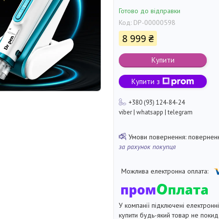
Готово до відправки
Код:
DP-00000598
8 999 ₴
Купити
Купити з
+380 (93) 124-84-24
viber | whatsapp | telegram
поверненн
за рахунок покупця
У компанії підключені електронн
купити будь-який товар не покид