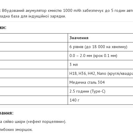
:
Вбудований акумулятор ємністю 1000 mAh забезпечує до 5 годин авт
ладна база для індукційної зарядки.
ки:
Значення
6 рівнів (до 18 000 на хвилину)
0.0 – 2.0 мм (крок 0.1 мм)
3 мл
H18, H36, H42, Nano (круглі/квадра
Медична сталь 304
2.5 години (Type-C)
140 г
вання:
а сяйво шкіри («ефект порцеляни»).
глибоких зморшок.