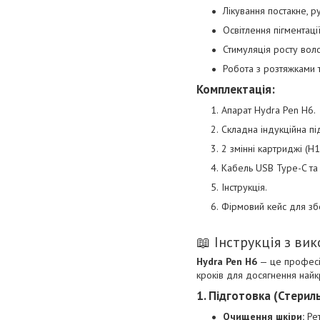
Лікування постакне, р
Освітлення пігментаці
Стимуляція росту воло
Робота з розтяжками т
Комплектація:
Апарат Hydra Pen H6.
Складна індукційна пі
2 змінні картриджі (H1
Кабель USB Type-C та
Інструкція.
Фірмовий кейс для зб
📖 Інструкція з ви
Hydra Pen H6
— це професій
кроків для досягнення найк
1. Підготовка (Стерил
Очищення шкіри:
Рет