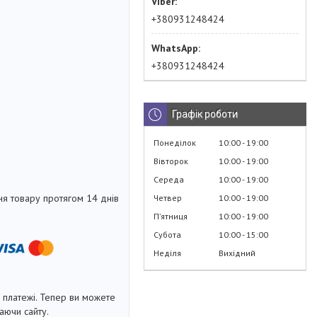
+380931248424
+380931248424
Графік роботи
Понеділок
10:00
19:00
Вівторок
10:00
19:00
Середа
10:00
19:00
я товару протягом 14 днів
Четвер
10:00
19:00
Пʼятниця
10:00
19:00
Субота
10:00
15:00
Неділя
Вихідний
і платежі. Тепер ви можете
аючи сайту.