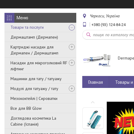
Черкаси, Україна
+380 (93) 124-84-24
Товари та послуги
Дермаштамп (Дермапен)
Картриджі насадки для
Дермапен / Дермаштамп
Dermape
Насадки для мікроголковий RF
ліфтинг
Машинки для тату / татуажу
Главная
Товары и 
Модулі для татуажу / тату
Мезококтейлі | Сироватки
Все для BB Glow
Доглядова косметика La
Cabine (Іспанія)