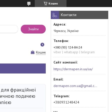
Кошик
Контакти
Знайти
Черкаси, Україна
+380 (93) 124-84-24
viber | whatsapp | telegram
Кошик
https://dermapen.in.ua/ua/
dermapen.com.ua@gmail.com
 для фракційної
тичною подачею
апією
+380931248424