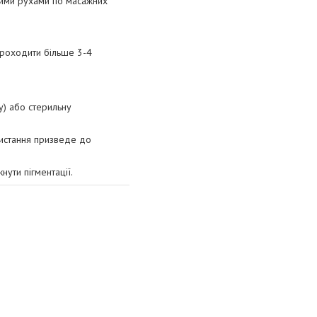
ними рухами по масажних
проходити більше 3-4
у) або стерильну
истання призведе до
кнути пігментації.