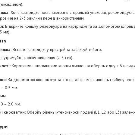
гексидином).
иджа:
Хоча картриджі постачаються в стерильній упаковці, рекомендуєть
 розчин на 2-3 хвилини перед використанням.
и:
Відкрийте кришку резервуара на картриджі та за допомогою шприца 
3 мл).
ату
риджа:
Вставте картридж у пристрій та зафіксуйте його.
 і утримуйте кнопку живлення (2-3 сек).
ості:
Короткими натисканнями кнопки живлення оберіть одну з 6 швидк
ни:
За допомогою кнопок «+» та «-» на дисплеї встановіть глибину прок
 – 0.5 мм.
 мм.
0 – 2.0 мм.
і сироватки:
Оберіть рівень інтенсивності подачі (L1, L2 або L3) залеж
ури