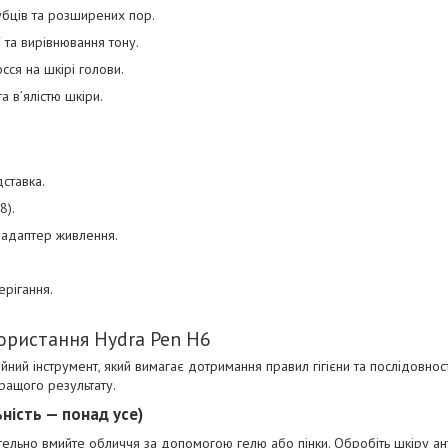
убців та розширених пор.
ї та вирівнювання тону.
сся на шкірі голови.
а в’ялістю шкіри.
дставка.
8).
 адаптер живлення.
ерігання.
користання Hydra Pen H6
ний інструмент, який вимагає дотримання правил гігієни та послідовност
ращого результату.
ьність — понад усе)
ельно вмийте обличчя за допомогою гелю або пінки. Обробіть шкіру ан