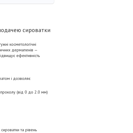
 подачею сироватки
тужні косметологічні
ласичних дермапенів —
підвищує ефективність
ратом і дозволяє
 проколу (від 0 до 2.0 мм)
 сироватки та рівень