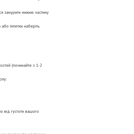
ся занурити нижню частину
або піпетки наберіть
остей (починайте з 1-2
олу:
но від густоти вашого