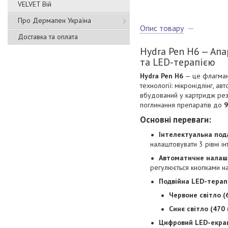
VELVET Вій
Про Дермапен Україна
Опис товару
Доставка та оплата
Hydra Pen H6 — Ап
та LED-терапією
Hydra Pen H6
— це флагманс
технології: мікронідлінг, а
вбудований у картридж рез
поглинання препаратів до
Основні переваги:
Інтелектуальна под
налаштовувати 3 рівні інт
Автоматичне налашт
регулюється кнопками н
Подвійна LED-терапі
Червоне світло (
Синє світло (470 
Цифровий LED-екра