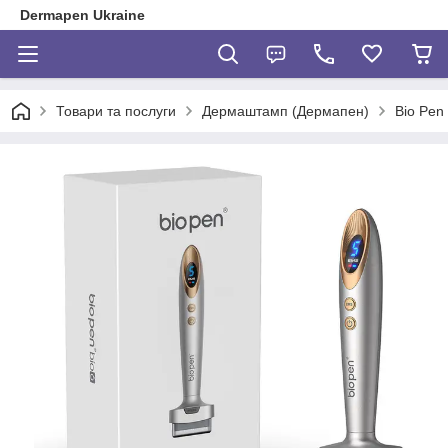
Dermapen Ukraine
Товари та послуги
Дермаштамп (Дермапен)
Bio Pen