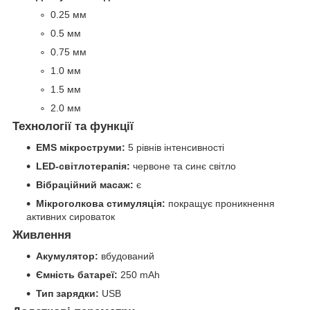
0.25 мм
0.5 мм
0.75 мм
1.0 мм
1.5 мм
2.0 мм
Технології та функції
EMS мікроструми:
5 рівнів інтенсивності
LED-світлотерапія:
червоне та синє світло
Вібраційний масаж:
є
Мікроголкова стимуляція:
покращує проникнення
активних сироваток
Живлення
Акумулятор:
вбудований
Ємність батареї:
250 mAh
Тип зарядки:
USB