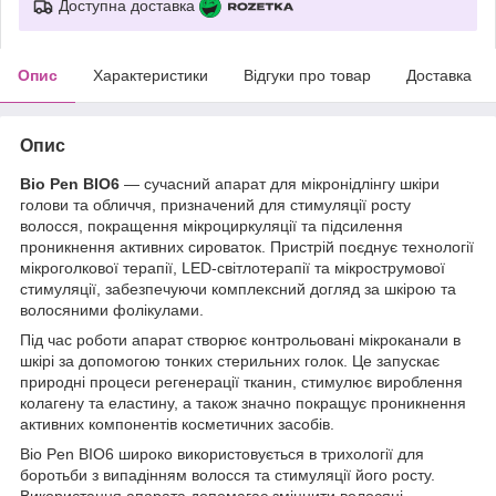
Доступна доставка
Опис
Характеристики
Відгуки про товар
Доставка
Опис
Bio Pen BIO6
— сучасний апарат для мікронідлінгу шкіри
голови та обличчя, призначений для стимуляції росту
волосся, покращення мікроциркуляції та підсилення
проникнення активних сироваток. Пристрій поєднує технології
мікроголкової терапії, LED-світлотерапії та мікрострумової
стимуляції, забезпечуючи комплексний догляд за шкірою та
волосяними фолікулами.
Під час роботи апарат створює контрольовані мікроканали в
шкірі за допомогою тонких стерильних голок. Це запускає
природні процеси регенерації тканин, стимулює вироблення
колагену та еластину, а також значно покращує проникнення
активних компонентів косметичних засобів.
Bio Pen BIO6 широко використовується в трихології для
боротьби з випадінням волосся та стимуляції його росту.
Використання апарата допомагає зміцнити волосяні