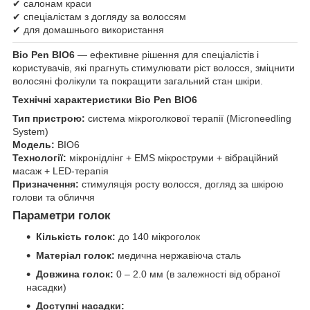
✔ салонам краси
✔ спеціалістам з догляду за волоссям
✔ для домашнього використання
Bio Pen BIO6
— ефективне рішення для спеціалістів і
користувачів, які прагнуть стимулювати ріст волосся, зміцнити
волосяні фолікули та покращити загальний стан шкіри.
Технічні характеристики Bio Pen BIO6
Тип пристрою:
система мікроголкової терапії (Microneedling
System)
Модель:
BIO6
Технології:
мікронідлінг + EMS мікроструми + вібраційний
масаж + LED-терапія
Призначення:
стимуляція росту волосся, догляд за шкірою
голови та обличчя
Параметри голок
Кількість голок:
до 140 мікроголок
Матеріал голок:
медична нержавіюча сталь
Довжина голок:
0 – 2.0 мм (в залежності від обраної
насадки)
Доступні насадки: