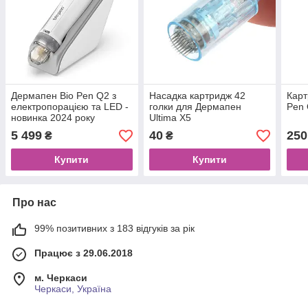
Дермапен Bio Pen Q2 з
Насадка картридж 42
Карт
електропорацією та LED -
голки для Дермапен
Pen
новинка 2024 року
Ultima X5
5 499
40
250
₴
₴
Купити
Купити
Про нас
99% позитивних з 183 відгуків за рік
Працює з 29.06.2018
м. Черкаси
Черкаси, Україна