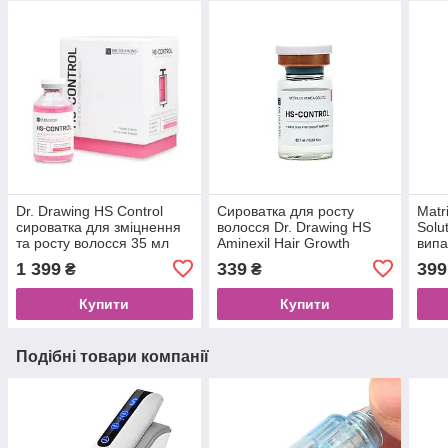
Dr. Drawing HS Control
Сироватка для росту
Matr
сироватка для зміцнення
волосся Dr. Drawing HS
Solu
та росту волосся 35 мл
Aminexil Hair Growth
випа
Control Serum 7 мл
1 399
339
399
₴
₴
Купити
Купити
Подібні товари компанії