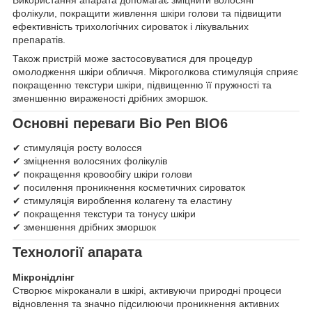
фолікули, покращити живлення шкіри голови та підвищити
ефективність трихологічних сироваток і лікувальних
препаратів.
Також пристрій може застосовуватися для процедур
омолодження шкіри обличчя. Мікроголкова стимуляція сприяє
покращенню текстури шкіри, підвищенню її пружності та
зменшенню вираженості дрібних зморшок.
Основні переваги Bio Pen BIO6
✔ стимуляція росту волосся
✔ зміцнення волосяних фолікулів
✔ покращення кровообігу шкіри голови
✔ посилення проникнення косметичних сироваток
✔ стимуляція вироблення колагену та еластину
✔ покращення текстури та тонусу шкіри
✔ зменшення дрібних зморшок
Технології апарата
Мікронідлінг
Створює мікроканали в шкірі, активуючи природні процеси
відновлення та значно підсилюючи проникнення активних