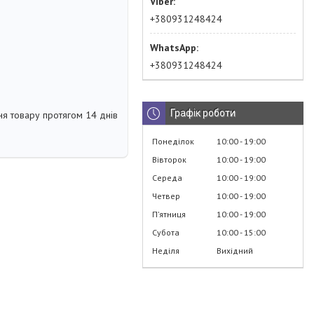
+380931248424
+380931248424
Графік роботи
я товару протягом 14 днів
Понеділок
10:00
19:00
Вівторок
10:00
19:00
Середа
10:00
19:00
Четвер
10:00
19:00
Пʼятниця
10:00
19:00
Субота
10:00
15:00
Неділя
Вихідний