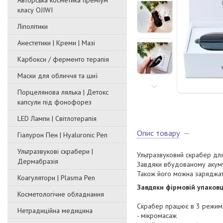
Авторська косметика преміум
класу OJIWI
Ліполітики
Анестетики | Креми | Мазі
Карбокси / ферменто терапія
Маски для обличчя та шиї
Порцелянова лялька | Детокс
капсули під фонофорез
LED Лампи | Світлотерапія
Опис товару
Гіалурон Пен | Hyaluronic Pen
Ультразвукові скрабери |
Ультразвуковий скрабер дл
Дермабразія
Завдяки вбудованому акуму
Також його можна заряджат
Коагулятори | Plasma Pen
Завдяки фірмовій упаковц
Косметологічне обладнання
Скрабер працює в 3 режим
Нетрадиційна медицина
- мікромасаж