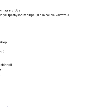
рилад від USB
ою ультразвукових вібрацій з високою частотою
рабер
бір)
вібрації
а
ц