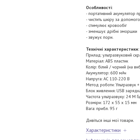
Особливості
:
- портативний акумулятор п
- чистить шкіру за допомог
- стимулює кровообіг
- зменшує дрібні зморшки
- звужує пори.
Технічні характеристики:
Прилад: ультразвуковий ск
Матеріал: ABS пластик
Колір: білий / чорний (на ви
Акумулятор: 600 мАч
Напруга: AC 110-220 В
Метод роботи: Ультразвук + 
Блок живлення: USB зарядк
Частота ультразвуку: 24 М Г
Розміри: 172 х 55 х 15 мм
Вага: прибл. 95 г
Дивіться інші мої товари.
Характеристики