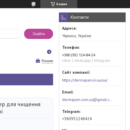
Кошик
Контакти
Знайти
Черкаси, Україна
+380 (93) 124-84-24
viber | whatsapp | telegram
Кошик
https://dermapen.in.ua/ua/
dermapen.com.ua@gmail.com
ер для чищення
рі
+380931248424