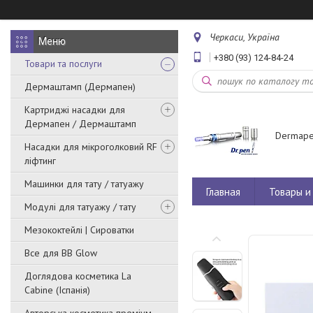
Черкаси, Україна
+380 (93) 124-84-24
Товари та послуги
Дермаштамп (Дермапен)
Картриджі насадки для
Дермапен / Дермаштамп
Dermape
Насадки для мікроголковий RF
ліфтинг
Машинки для тату / татуажу
Главная
Товары и 
Модулі для татуажу / тату
Мезококтейлі | Сироватки
Все для BB Glow
Доглядова косметика La
Cabine (Іспанія)