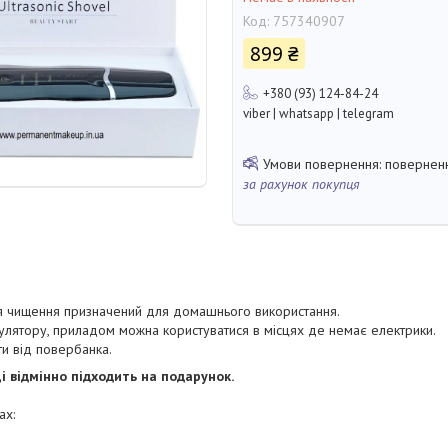
Код:
757340907
899 ₴
+380 (93) 124-84-24
viber | whatsapp | telegram
поверненн
за рахунок покупця
я чищення призначений для домашнього використання.
лятору, приладом можна користуватися в місцях де немає електрики.
и від повербанка.
і відмінно підходить на подарунок.
ах: