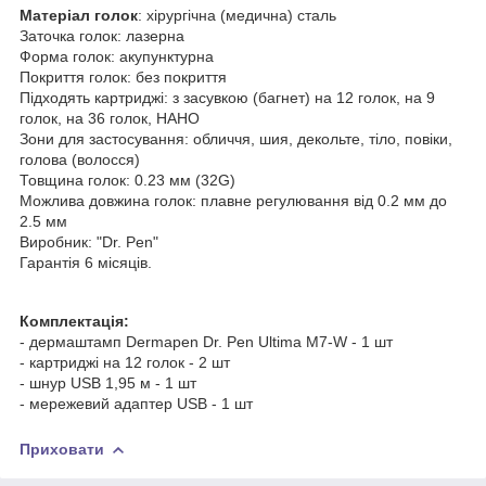
Матеріал голок
: хірургічна (медична) сталь
Заточка голок: лазерна
Форма голок: акупунктурна
Покриття голок: без покриття
Підходять картриджі: з засувкою (багнет) на 12 голок, на 9
голок, на 36 голок, НАНО
Зони для застосування: обличчя, шия, декольте, тіло, повіки,
голова (волосся)
Товщина голок: 0.23 мм (32G)
Можлива довжина голок: плавне регулювання від 0.2 мм до
2.5 мм
Виробник: "Dr. Pen"
Гарантія 6 місяців.
Комплектація:
- дермаштамп Dermapen Dr. Pen Ultima M7-W - 1 шт
- картриджі на 12 голок - 2 шт
- шнур USB 1,95 м - 1 шт
- мережевий адаптер USB - 1 шт
Приховати