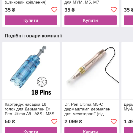
(штиковий кріплення)
для MYM, M5, M7
35
35
35
₴
₴
Купити
Купити
Подібні товари компанії
Картридж насадка 18
Dr. Pen Ultima M5-C
Дер
голок для Дермапен Dr
дермаштамп дермапен
My-M
Pen Ultima A9 | A8S | M8S
для мезотерапії (від
мережі)
50
2 099
1 4
₴
₴
Купити
Купити