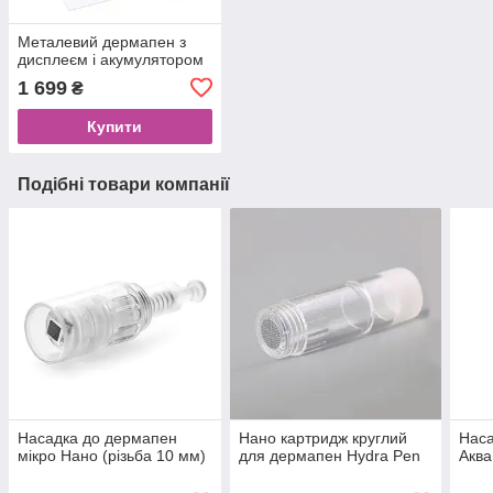
Металевий дермапен з
дисплеєм і акумулятором
1 699
₴
Купити
Подібні товари компанії
Насадка до дермапен
Нано картридж круглий
Наса
мікро Нано (різьба 10 мм)
для дермапен Hydra Pen
Аква