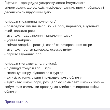
Ліфтинг – процедура ультразвукового імпульсного
мікромасажу, що володіє лімфодренажним, протинабрякову і
десенсибилизирующим дією.
Іонізація (позитивна полярність):
- розгладжує мімічні зморшки на лобі, переніссі, в куточках
очей, навколо рота
- зменшує подразнення і запалення шкіри
- усуває набряки
- знімає алергічні реакції, свербіж, почервоніння шкіри
- зменшує прояви куперозу, освіжає шкіру
- сприяє звуженню пор
Іонізація (негативна полярність):
- підвищує тонус в'ялої шкіри
- зволожує шкіру, відновлює її тургор
- активізує тонус судин і покращує колір обличчя
- відкриває шкірні пори, розщеплює і омыляет шкірний жир —
себум, тим самим ми проводимо глибоке очищення шкіри
обличчя.
Приховати