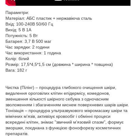
Параметри:
Матеріал: АБС пластик + нержавіюча сталь
Вхід: 100-240В 50/60 Гц
Вихід: 5 В 1A
Потужність: 5 Вт
Батарея: 3,7 В 500 маг
Час зарядки: 2 години
Час використання: 1 година
Колір: білий
Розмір: 17,5*4,5*1,5 см (довжина * ширина * товщина)
Вага: 182 г
Чистка (Пілінг) – процедура глибокого очищення шкіри,
видалення ороговілих клітин епідермісу, комедонов,
зменшення кількості шкірного себума з одночасним
зволоженням і збагаченням киснем поверхневих шарів шкіри.
Тонізація – процедура ультразвукового мікромасажу шкіри та
мімічних м'язів, активізує кровообіг і обмінні процеси
всередині клітин, знімає "звичний м'язовий спазм", формує
зморшки, поєднана з функцією фонофорезу косметичних
препаратів.