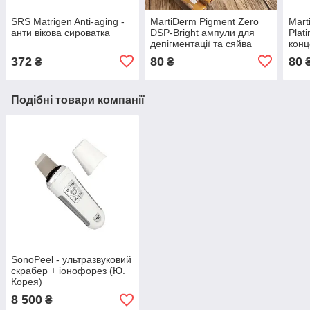
SRS Matrigen Anti-aging -
MartiDerm Pigment Zero
Mart
анти вікова сироватка
DSP-Bright ампули для
Plat
депігментації та сяйва
конц
372
80
80
₴
₴
Подібні товари компанії
SonoPeel - ультразвуковий
скрабер + іонофорез (Ю.
Корея)
8 500
₴