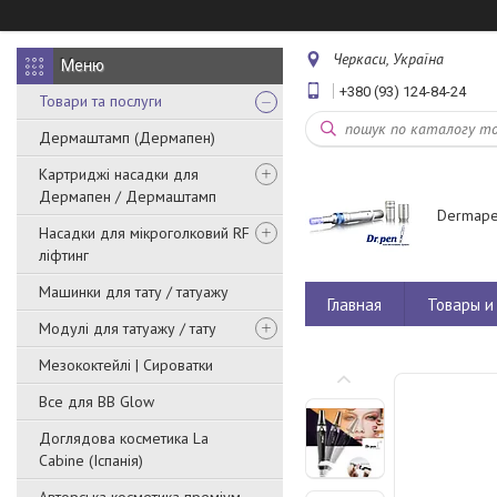
Черкаси, Україна
+380 (93) 124-84-24
Товари та послуги
Дермаштамп (Дермапен)
Картриджі насадки для
Дермапен / Дермаштамп
Dermape
Насадки для мікроголковий RF
ліфтинг
Машинки для тату / татуажу
Главная
Товары и 
Модулі для татуажу / тату
Мезококтейлі | Сироватки
Все для BB Glow
Доглядова косметика La
Cabine (Іспанія)