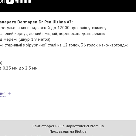
апарату Dermapen Dr. Pen Ultima A7:
о регульованих швидкостей до 12000 проколів у хвилину
талевий корпус, легкий і міцний, переносить дезінфекцію
д мережі (шнур 1.9 метра)
 стерильні з хірургічної сталі на 12 голок, 36 голок, нано-картриджі.
G)
ід 0.25 мм до 2.5 мм.
ння
Сайт створений на маркетплейсі
Prom.ua
Продавець на Bigl.ua