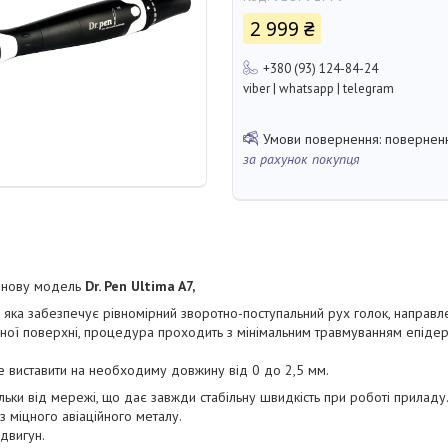
2 999 ₴
+380 (93) 124-84-24
viber | whatsapp | telegram
поверненн
за рахунок покупця
і нову модель
Dr. Pen Ultima A7,
і, яка забезпечує рівномірний зворотно-поступальний рух голок, направ
ї поверхні, процедура проходить з мінімальним травмуванням епідерм
е виставити на необходиму довжину від 0 до 2,5 мм.
льки від мережі, що дає завжди стабільну швидкість при роботі приладу
з міцного авіаційного металу.
двигун.