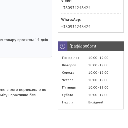
+380931248424
+380931248424
я товару протягом 14 днів
Графік роботи
Понеділок
10:00
19:00
Вівторок
10:00
19:00
Середа
10:00
19:00
Четвер
10:00
19:00
Пʼятниця
10:00
19:00
лене строго вертикально по
ісу і практично без
Субота
10:00
15:00
Неділя
Вихідний
.