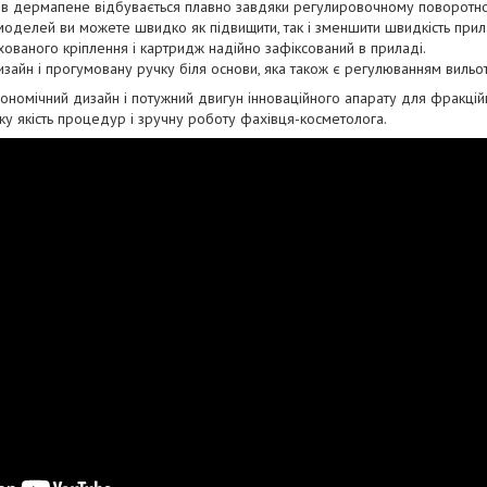
в дермапене відбувається плавно завдяки регулировочному поворотно
моделей ви можете швидко як підвищити, так і зменшити швидкість при
ваного кріплення і картридж надійно зафіксований в приладі.
зайн і прогумовану ручку біля основи, яка також є регулюванням вильот
ономічний дизайн і потужний двигун інноваційного апарату для фракційн
ку якість процедур і зручну роботу фахівця-косметолога.