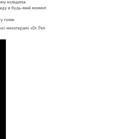
му коліщатка.
ладу в будь-який момент.
у голки.
ої мезотерапії «Dr. Pen