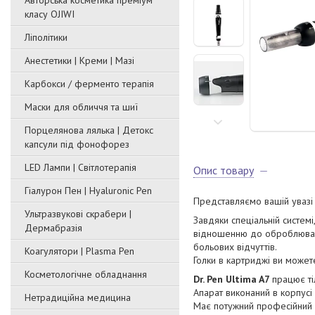
Авторська косметика преміум
класу OJIWI
Ліполітики
Анестетики | Креми | Мазі
Карбокси / ферменто терапія
Маски для обличчя та шиї
Порцелянова лялька | Детокс
капсули під фонофорез
LED Лампи | Світлотерапія
Опис товару
Гіалурон Пен | Hyaluronic Pen
Представляємо вашій уваз
Ультразвукові скрабери |
Завдяки спеціальній систем
Дермабразія
відношенню до оброблювано
больових відчуттів.
Коагулятори | Plasma Pen
Голки в картриджі ви может
Косметологічне обладнання
Dr. Pen Ultima A7
працює ті
Апарат виконаний в корпусі 
Нетрадиційна медицина
Має потужний професійний 