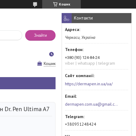
Кошик
Контакти
Знайти
Черкаси, Україна
+380 (93) 124-84-24
viber | whatsapp | telegram
Кошик
https://dermapen.in.ua/ua/
dermapen.com.ua@gmail.com
Dr. Pen Ultima A7
+380931248424