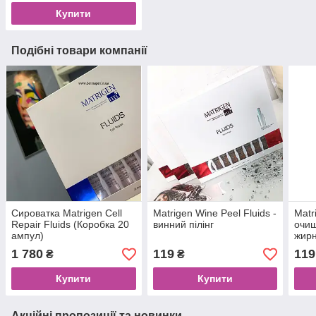
Купити
Подібні товари компанії
Сироватка Matrigen Cell
Matrigen Wine Peel Fluids -
Matr
Repair Fluids (Коробка 20
винний пілінг
очищ
ампул)
жирн
1 780
119
119
₴
₴
Купити
Купити
Акційні пропозиції та новинки