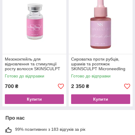
Мезококтейль для
Сироватка проти рубців,
відновлення та стимуляції
шрамів та розтяжок
росту волосся SKINSCULPT
SKINSCULPT Microneedling
Hair Formula (10 мл)
Therapy (30 мл)
Готово до відправки
Готово до відправки
700
2 350
₴
₴
Купити
Купити
Про нас
99% позитивних з 183 відгуків за рік