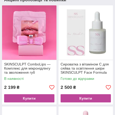
SKINSCULPT ComboLips —
Сироватка з вітаміном C для
Комплекс для мікронідлінгу
сяйва та освітлення шкіри
та зволоження губ
SKINSCULPT Face Formula
CPlus (30 мл)
В наявності
Готово до відправки
2 199
2 500
₴
₴
Купити
Купити