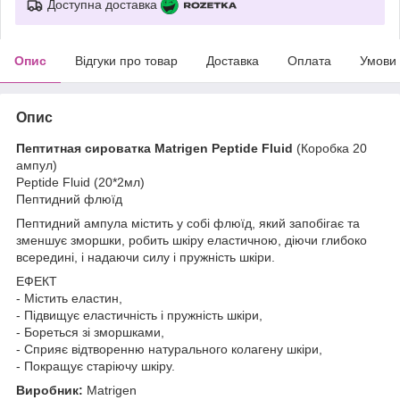
Доступна доставка
Опис
Відгуки про товар
Доставка
Оплата
Умови
Опис
Пептитная сироватка Matrigen Peptide Fluid
(Коробка 20
ампул)
Peptide Fluid (20*2мл)
Пептидний флюїд
Пептидний ампула містить у собі флюїд, який запобігає та
зменшує зморшки, робить шкіру еластичною, діючи глибоко
всередині, і надаючи силу і пружність шкіри.
ЕФЕКТ
- Містить еластин,
- Підвищує еластичність і пружність шкіри,
- Бореться зі зморшками,
- Сприяє відтворенню натурального колагену шкіри,
- Покращує старіючу шкіру.
Виробник:
Matrigen