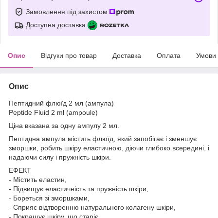
Замовлення під захистом
Доступна доставка
Опис
Відгуки про товар
Доставка
Оплата
Умови
Опис
Пептидний флюїд 2 мл (ампула)
Peptide Fluid 2 ml (ampoule)
Ціна вказана за одну ампулу 2 мл.
Пептидна ампула містить флюїд, який запобігає і зменшує
зморшки, робить шкіру еластичною, діючи глибоко всередині, і
надаючи силу і пружність шкіри.
ЕФЕКТ
- Містить еластин,
- Підвищує еластичність та пружність шкіри,
- Бореться зі зморшками,
- Сприяє відтворенню натурального колагену шкіри,
- Покращує шкіру, що старіє.