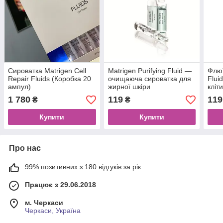
Сироватка Matrigen Cell
Matrigen Purifying Fluid —
Флюї
Repair Fluids (Коробка 20
очищаюча сироватка для
Flui
ампул)
жирної шкіри
кліт
1 780
119
119
₴
₴
Купити
Купити
Про нас
99% позитивних з 180 відгуків за рік
Працює з 29.06.2018
м. Черкаси
Черкаси, Україна