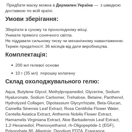
Придбати маску можна в
Дермапен Україна
— з швидкою
доставкою по всій країні.
Умови зберігання:
Зберігати в сухому та прохолодному місці.
Уникати прямого сонячного світла.
Не піддавати сильному тиску чи механічному навантаженню.
Термін придатності: 36 місяців від дати виробництва.
Комплектація:
200 мл гелевої основи
10 г (35 мл) порошку колагену
Склад охолоджувального гелю:
Aqua, Butylene Glycol, Methylpropanediol, Glycerine, Sodium
Hyaluronate, Sodium Carbomer, Trehalose, Betaine, Panthenol,
Hydrolyzed Collagen, Dipotassium Glycyrrhizate, Beta-Glucan,
Camellia Sinensis Leaf Extract, Rosa Centifolia Flower Water,
Centella Asiatica Extract, Anthemis Nobilis Flower Extract,
Hamamelis Virginiana Extract, Aloe Barbadensis Leaf Extract,
1,2-Hexanediol, Phenoxyethanol, rh-Oligopeptide-1 (EGF),
Polysorbate 80, Allantoin, Disodium EDTA, Fragrance.