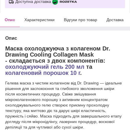
Доступна доставка
Опис
Характеристики
Відгуки про товар
Доставка
Опис
Маска охолоджуюча з колагеном Dr.
Drawing Cooling Collagen Mask
- складається з двох компонентів:
охолоджуючий гель 200 мл
та
колагеновий порошок 10 г
.
Гелева маска з чистим колагеном від Dr. Drawing — ідеальне
рішення для заспокоєння та глибокого зволоження шкіри
після косметичних процедур. Свіже змішування
мікроколагенового порошку з активним концентратом
охолоджувального гелю створює приємну прохолодну
текстуру, яка миттєво діє та дарує шкірі еластичність,
пружність і сяйво. Маска підходить для завершального етапу
догляду після мікронідлінгу, лазерних процедур, воскової
депіляції та для чутливої або сухої шкіри.