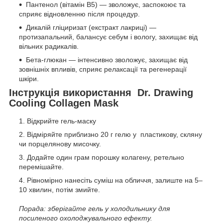
Пантенол (вітамін B5) — зволожує, заспокоює та
сприяє відновленню після процедур.
Дикалій гліциризат (екстракт лакриці) —
протизапальний, балансує себум і вологу, захищає від
вільних радикалів.
Бета-глюкан — інтенсивно зволожує, захищає від
зовнішніх впливів, сприяє релаксації та регенерації
шкіри.
Інструкція використання Dr. Drawing
Cooling Collagen Mask
Відкрийте гель-маску
Відміряйте приблизно 20 г гелю у пластикову, скляну
чи порцелянову мисочку.
Додайте один грам порошку колагену, ретельно
перемішайте.
Рівномірно нанесіть суміш на обличчя, залиште на 5–
10 хвилин, потім змийте.
Порада: зберігайте гель у холодильнику для
посиленого охолоджувального ефекту.