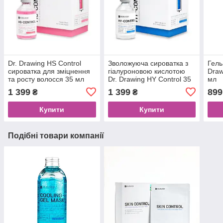
Dr. Drawing HS Control
Зволожуюча сироватка з
Гель
сироватка для зміцнення
гіалуроновою кислотою
Draw
та росту волосся 35 мл
Dr. Drawing HY Control 35
мл
мл
1 399
1 399
899
₴
₴
Купити
Купити
Подібні товари компанії