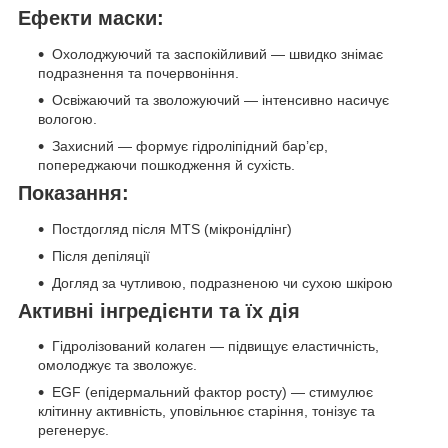
Ефекти маски:
Охолоджуючий та заспокійливий — швидко знімає
подразнення та почервоніння.
Освіжаючий та зволожуючий — інтенсивно насичує
вологою.
Захисний — формує гідроліпідний бар’єр,
попереджаючи пошкодження й сухість.
Показання:
Постдогляд після MTS (мікронідлінг)
Після депіляції
Догляд за чутливою, подразненою чи сухою шкірою
Активні інгредієнти та їх дія
Гідролізований колаген — підвищує еластичність,
омолоджує та зволожує.
EGF (епідермальний фактор росту) — стимулює
клітинну активність, уповільнює старіння, тонізує та
регенерує.